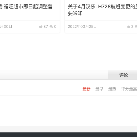
缓:福旺超市即日起调整营
关于4月汉莎LH728航班变更的
要通知
3月30日
37
0
2022年03月25日
2
评论
最新
最早
最热
评分最高