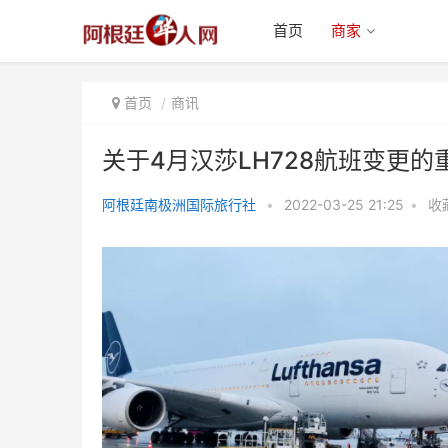
首页
商家
首页
商讯
关于4月汉莎LH728航班变更的
阿根廷南极洲国际旅行社
•
2022-03-25 21:25
•
收
关于4月汉莎LH728航班变更的重
要通知