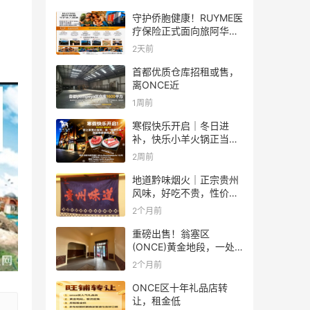
守护侨胞健康！RUYME医
疗保险正式面向旅阿华人
受理医保业务
2天前
首都优质仓库招租或售，
离ONCE近
1周前
寒假快乐开启｜冬日进
补，快乐小羊火锅正当
时！
2周前
地道黔味烟火｜正宗贵州
风味，好吃不贵，性价比
拉满✨
2个月前
重磅出售！翁塞区
(ONCE)黄金地段，一处
多用途房产出售
2个月前
ONCE区十年礼品店转
让，租金低