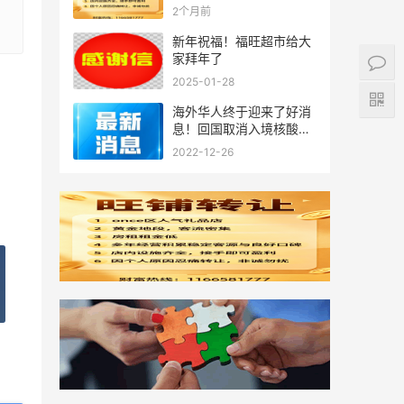
2个月前
新年祝福！福旺超市给大
家拜年了
2025-01-28
海外华人终于迎来了好消
息！回国取消入境核酸检
测+免隔离！落地就能回
2022-12-26
家！