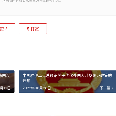
。本网随时有权要求第三方停止侵权行为。
赞
打赏
2
德国汉
中国驻伊基克总领馆关于优化外国人赴华签证政策的
通知
1月11日
2022年06月28日
下一篇 »