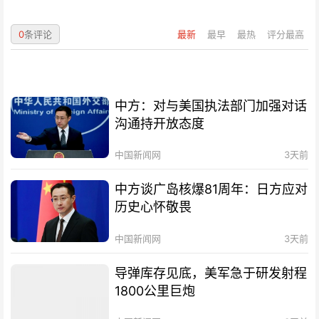
0
条评论
最新
最早
最热
评分最高
中方：对与美国执法部门加强对话
沟通持开放态度
中国新闻网
3天前
中方谈广岛核爆81周年：日方应对
历史心怀敬畏
中国新闻网
3天前
导弹库存见底，美军急于研发射程
1800公里巨炮