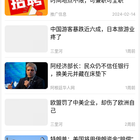
时间地点不限，可兼职可全职
推广信息
2024-02-14
中国游客暴跌近六成，日本旅游业
疼了
三里河
1周前
阿经济部长：民众仍不信任银行
，换美元并藏在床垫下
阿根廷华人网
1周前
欧盟罚了中美企业，却伤了欧洲自
己
三里河
2周前
特朗普：美国将用伊朗资金“赔偿”