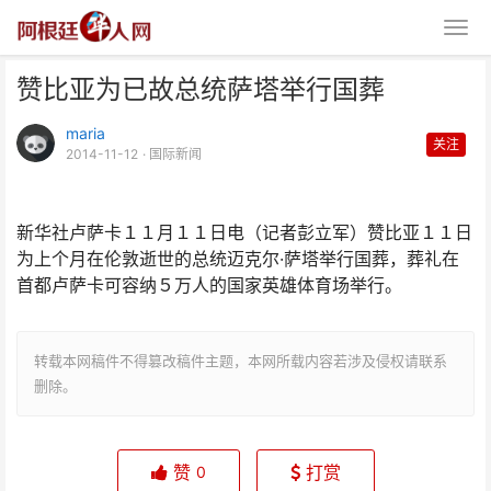
赞比亚为已故总统萨塔举行国葬
maria
关注
2014-11-12
· 国际新闻
新华社卢萨卡１１月１１日电（记者彭立军）赞比亚１１日
赞比亚为已故总统萨塔举行国葬
为上个月在伦敦逝世的总统迈克尔·萨塔举行国葬，葬礼在
首都卢萨卡可容纳５万人的国家英雄体育场举行。
转载本网稿件不得篡改稿件主题，本网所载内容若涉及侵权请联系
删除。
赞
打赏
0