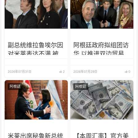
副总统维拉鲁埃尔因
阿根廷政府拟组团访
对米莱表达不满 被
华 以推进双边贸易
要求辞职
2026年07月31日
2
2026年07月29日
0
阿根廷
阿根廷
米莱出席秘鲁新总统
【本周汇率】官方美