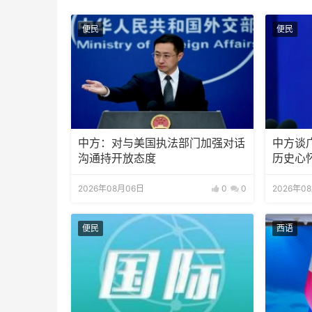
便民
便民
中方：对与美国执法部门加强对话
中方谈
沟通持开放态度
历史心
2026年08月06日
0
0
2026年0
便民
西语