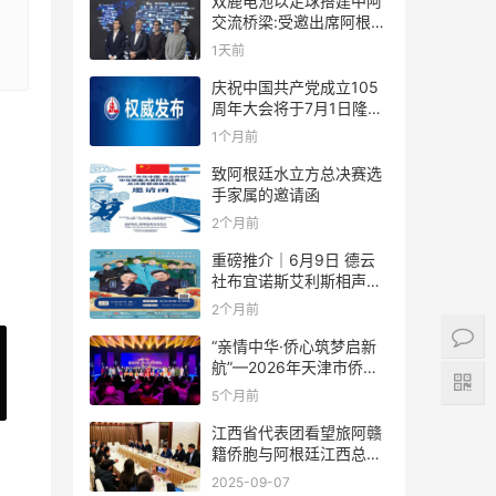
双鹿电池以足球搭建中阿
交流桥梁:受邀出席阿根廷
足协赞助商招待会！
1天前
庆祝中国共产党成立105
周年大会将于7月1日隆重
举行
1个月前
致阿根廷水立方总决赛选
手家属的邀请函
2个月前
重磅推介｜6月9日 德云
社布宜诺斯艾利斯相声专
场！国风曲艺邂逅南美风
2个月前
情，多元文化狂欢全城集
结！
“亲情中华·侨心筑梦启新
航”—2026年天津市侨界
新春联谊活动成功举办
5个月前
江西省代表团看望旅阿赣
籍侨胞与阿根廷江西总商
会座谈
2025-09-07