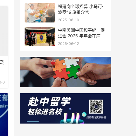
福建向全球招募“小马可·
波罗”文旅推介官
2025-08-10
中南美洲中国和平统一促
进会 2025 年年会在库拉
索圆满举行，共绘反“独”
2025-06-12
促统宏伟蓝图
泛
0