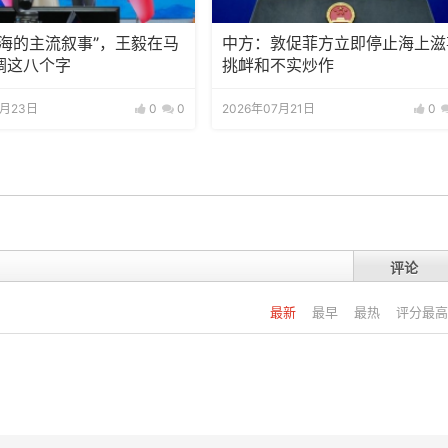
南海的主流叙事”，王毅在马
中方：敦促菲方立即停止海上滋
调这八个字
挑衅和不实炒作
7月23日
0
0
2026年07月21日
0
评论
最新
最早
最热
评分最高