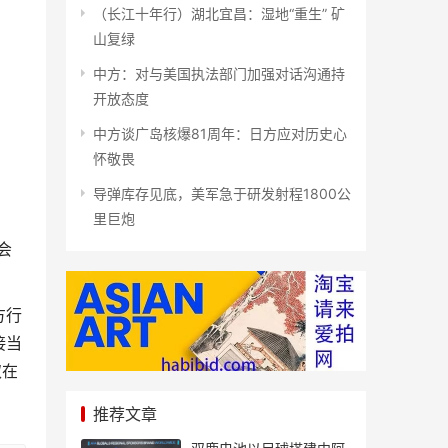
（长江十年行）湖北宜昌：湿地“重生” 矿
山复绿
中方：对与美国执法部门加强对话沟通持
开放态度
中方谈广岛核爆81周年：日方应对历史心
怀敬畏
导弹库存见底，美军急于研发射程1800公
里巨炮
会
方行
接当
取在
推荐文章