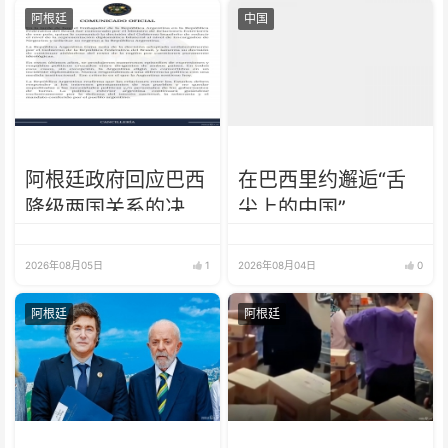
阿根廷
中国
阿根廷政府回应巴西
在巴西里约邂逅“舌
降级两国关系的决
尖上的中国”
定：纯粹意识形态问
题
2026年08月05日
1
2026年08月04日
0
阿根廷
阿根廷