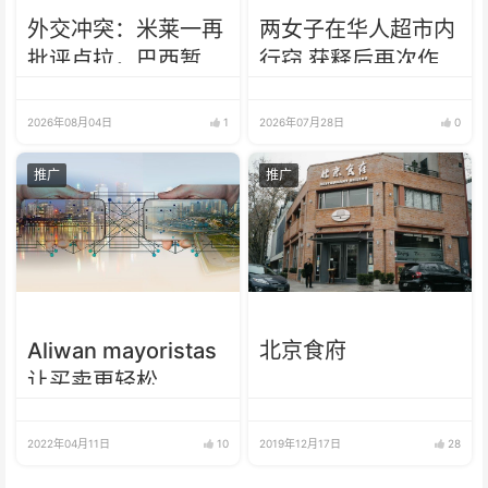
外交冲突：米莱一再
两女子在华人超市内
批评卢拉，巴西暂不
行窃 获释后再次作
向阿根廷派驻大使
案又被抓
2026年08月04日
1
2026年07月28日
0
推广
推广
Aliwan mayoristas
北京食府
让买卖更轻松
2022年04月11日
10
2019年12月17日
28