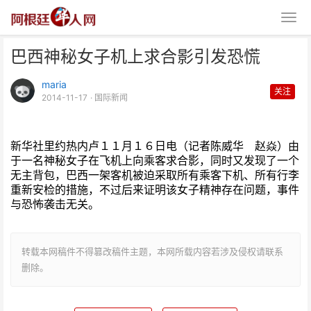
巴西神秘女子机上求合影引发恐慌
maria
关注
2014-11-17
· 国际新闻
新华社里约热内卢１１月１６日电（记者陈威华 赵焱）由
巴西神秘女子机上求合影引发恐慌
于一名神秘女子在飞机上向乘客求合影，同时又发现了一个
无主背包，巴西一架客机被迫采取所有乘客下机、所有行李
重新安检的措施，不过后来证明该女子精神存在问题，事件
与恐怖袭击无关。
转载本网稿件不得篡改稿件主题，本网所载内容若涉及侵权请联系
删除。