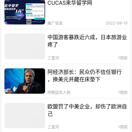
CUCAS来华留学网
推广信息
2022-09-15
中国游客暴跌近六成，日本旅游业
疼了
三里河
1周前
阿经济部长：民众仍不信任银行
，换美元并藏在床垫下
阿根廷华人网
1周前
欧盟罚了中美企业，却伤了欧洲自
己
三里河
1周前