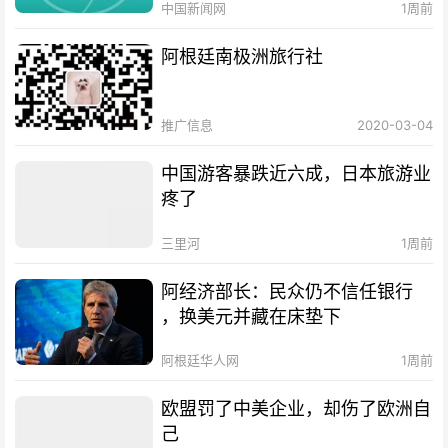
中国新闻网
1周前
阿根廷南极洲旅行社
推广信息
2020-03-04
中国游客暴跌近六成，日本旅游业
疼了
三里河
1周前
阿经济部长：民众仍不信任银行
，换美元并藏在床垫下
阿根廷华人网
1周前
欧盟罚了中美企业，却伤了欧洲自
己