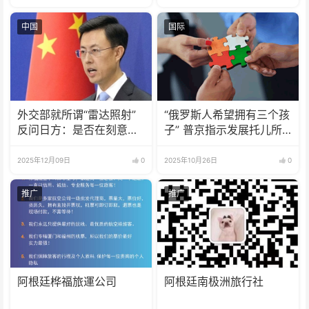
中国
国际
外交部就所谓“雷达照射”
“俄罗斯人希望拥有三个孩
反问日方：是否在刻意滋
子” 普京指示发展托儿所
扰制造紧张事态
制度
2025年12月09日
0
2025年10月26日
0
推广
推广
阿根廷桦福旅運公司
阿根廷南极洲旅行社