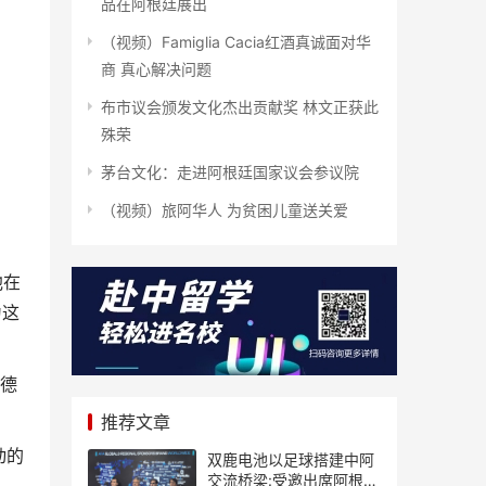
品在阿根廷展出
（视频）Famiglia Cacia红酒真诚面对华
商 真心解决问题
布市议会颁发文化杰出贡献奖 林文正获此
殊荣
茅台文化：走进阿根廷国家议会参议院
（视频）旅阿华人 为贫困儿童送关爱
他在
为这
萨德
推荐文章
动的
双鹿电池以足球搭建中阿
交流桥梁:受邀出席阿根廷