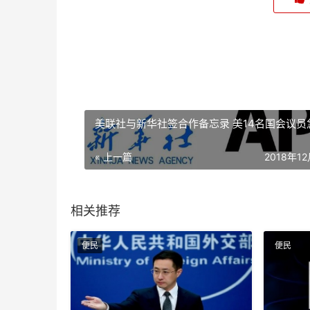
美联社与新华社签合作备忘录 美14名国会议员
« 上一篇
2018年1
相关推荐
便民
便民