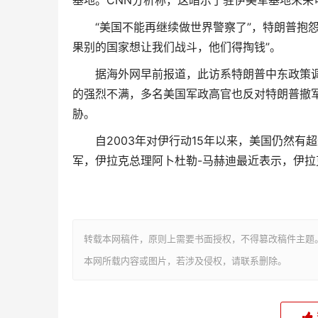
基地。CNN分析称，这暗示了驻伊美军基地未来
“美国不能再继续做世界警察了”，特朗普抱怨称
果别的国家想让我们战斗，他们得掏钱”。
据海外网早前报道，此访系特朗普中东政策调
的强烈不满，多名美国军政高官也反对特朗普撤
胁。
自2003年对伊行动15年以来，美国仍然有超
军，伊拉克总理阿卜杜勒-马赫迪最近表示，伊
转载本网稿件，原则上需要书面授权，不得篡改稿件主题
本网所载内容或图片，若涉及侵权，请联系删除。