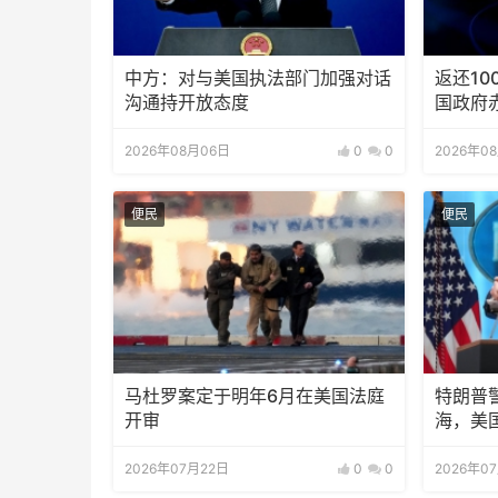
中方：对与美国执法部门加强对话
返还10
沟通持开放态度
国政府
2026年08月06日
0
0
2026年0
便民
便民
马杜罗案定于明年6月在美国法庭
特朗普
开审
海，美
2026年07月22日
0
0
2026年0