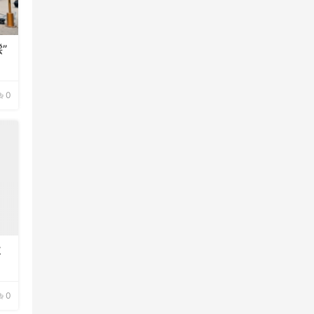
”
0
业
0