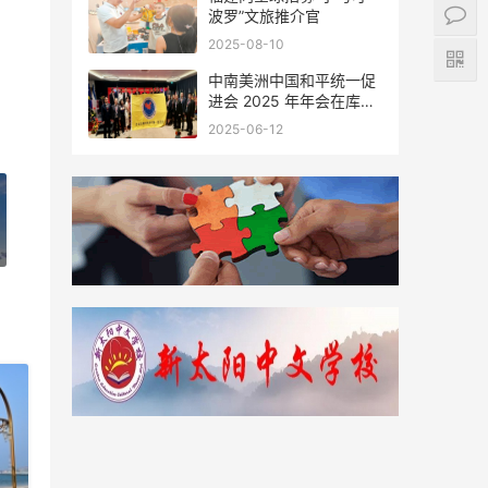
波罗”文旅推介官
2025-08-10
中南美洲中国和平统一促
进会 2025 年年会在库拉
索圆满举行，共绘反“独”
2025-06-12
促统宏伟蓝图