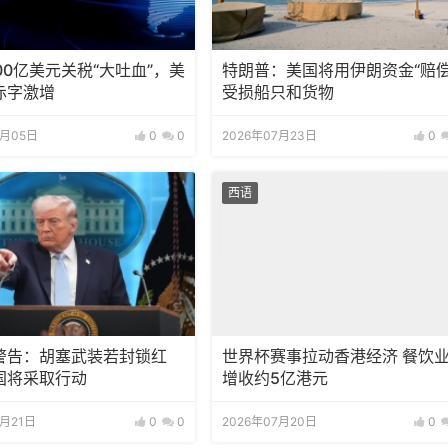
00亿美元关税“大吐血”，美
特朗普：美国将用伊朗资金“赔偿
赤字激增
受损船只和货物
8月05日
0
0
2026年07月23日
0
西语
警告：胡塞武装若封锁红
世界杯赛事拉动香港经济 餐饮
国将采取行动
增收约5亿港元
7月21日
0
0
2026年07月20日
0