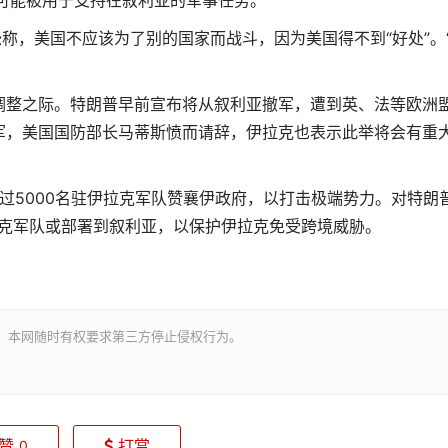
可能被用于支持在叙利亚的军事任务。
，美国不应该为了别的国家而战斗，因为美国得不到“好处”。
整之际。特朗普早前宣布将从叙利亚撤军，遭到英、法等欧洲
军，美国国防部长马蒂斯愤而请辞，伊拉克也表示此举将会有重
过5000名驻伊拉克军队赞襄伊政府，以打击极端势力。对特朗
拉克军队或部署到叙利亚，以保护伊拉克免受跨境威胁。
。本网随时有权要求第三方停止侵权行为。
赞
打赏
0