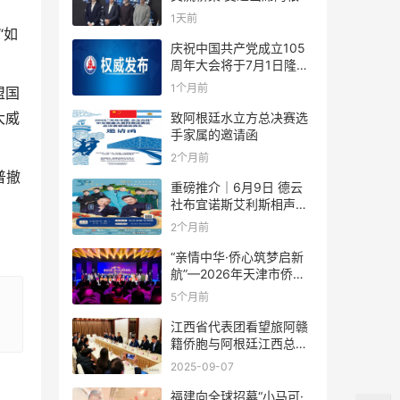
足协赞助商招待会！
1天前
“如
庆祝中国共产党成立105
周年大会将于7月1日隆重
举行
1个月前
盟国
大威
致阿根廷水立方总决赛选
手家属的邀请函
2个月前
普撤
重磅推介｜6月9日 德云
社布宜诺斯艾利斯相声专
场！国风曲艺邂逅南美风
2个月前
情，多元文化狂欢全城集
结！
“亲情中华·侨心筑梦启新
航”—2026年天津市侨界
新春联谊活动成功举办
5个月前
江西省代表团看望旅阿赣
籍侨胞与阿根廷江西总商
会座谈
2025-09-07
福建向全球招募“小马可·