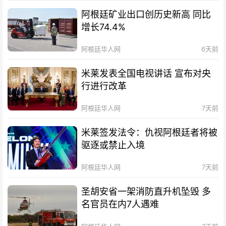
阿根廷矿业出口创历史新高 同比
增长74.4%
阿根廷华人网
6天前
米莱发表全国电视讲话 宣布对央
行进行改革
阿根廷华人网
7天前
米莱签发法令：仇视阿根廷者将被
驱逐或禁止入境
阿根廷华人网
7天前
圣胡安省一架消防直升机坠毁 多
名官员在内7人遇难