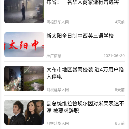
布省：一名华人商家遭枪击遇害
阿根廷华人网
4天前
新太阳全日制中西英三语学校
推广信息
2021-06-30
大布市地区暴雨侵袭 近4万用户陷
入停电
阿根廷华人网
5天前
副总统维拉鲁埃尔因对米莱表达不
满 被要求辞职
阿根廷华人网
6天前