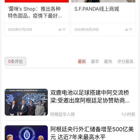
‘蕾咪’s Shop：推出各种
S.F.PANDA线上商城
特色甜品，疫情下最好的
选择
2020年07月29日
17
2020年05月29日
17
0
条评论
最新
最早
最热
评分最高
双鹿电池以足球搭建中阿交流桥
梁:受邀出席阿根廷足协赞助商招
待会！
阿根廷华人网
1小时前
阿根廷央行外汇储备增至500亿美
元 达近7年来最高水平