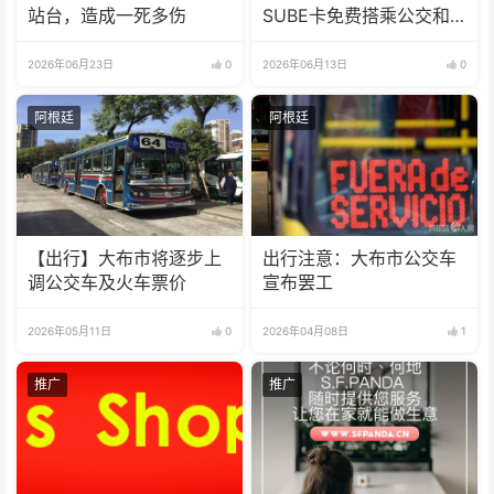
站台，造成一死多伤
SUBE卡免费搭乘公交和
火车
2026年06月23日
0
2026年06月13日
0
阿根廷
阿根廷
【出行】大布市将逐步上
出行注意：大布市公交车
调公交车及火车票价
宣布罢工
2026年05月11日
0
2026年04月08日
1
推广
推广