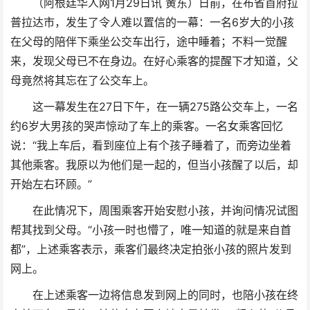
（阿根廷华人网1月29日讯 黄东）日前，在布省首府拉
普拉达市，发生了令人难以置信的一幕：一名6岁大的小孩
在父母的陪伴下乘坐公交车出行，途中睡着；不料一觉醒
来，发现父母已不在身边。在好心乘客的提醒下才知道，父
母竟然将其忘在了公交车上。
这一幕发生在27日下午，在一辆275路公交车上，一名
约6岁大男孩的哭声惊动了车上的乘客。一名女乘客回忆
说：“我上车后，看到座位上有个孩子睡着了，而旁边坐着
其他乘客。我原以为他们是一起的，但当小孩醒了以后，却
开始左右环顾。”
在此情况下，周围乘客开始安慰小孩，并询问情况试图
帮其找到父母。“小孩一时也懵了，唯一知道的就是来自首
都”，上述乘客表示，乘客们最终决定拍张小孩的照片发到
网上。
在上述乘客一边将信息发到网上的同时，也陪小孩在终