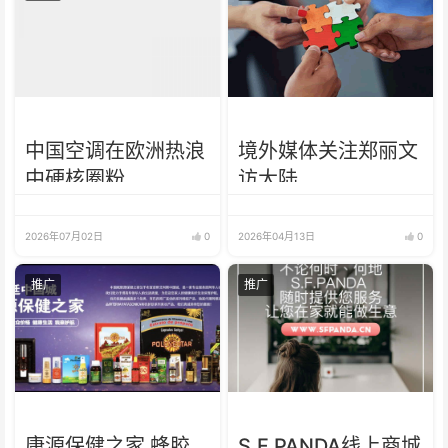
中国空调在欧洲热浪
境外媒体关注郑丽文
中硬核圈粉
访大陆
2026年07月02日
0
2026年04月13日
0
推广
推广
康源保健之家 蜂胶
S.F.PANDA线上商城