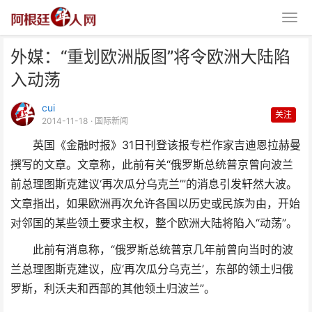
外媒：“重划欧洲版图”将令欧洲大陆陷
入动荡
cui
关注
2014-11-18
· 国际新闻
英国《金融时报》31日刊登该报专栏作家吉迪恩拉赫曼
外媒：“重划欧洲版图”将令欧洲大
撰写的文章。文章称，此前有关“俄罗斯总统普京曾向波兰
陆陷入动荡
前总理图斯克建议‘再次瓜分乌克兰’”的消息引发轩然大波。
文章指出，如果欧洲再次允许各国以历史或民族为由，开始
对邻国的某些领土要求主权，整个欧洲大陆将陷入“动荡”。
此前有消息称，“俄罗斯总统普京几年前曾向当时的波
兰总理图斯克建议，应‘再次瓜分乌克兰’，东部的领土归俄
罗斯，利沃夫和西部的其他领土归波兰”。