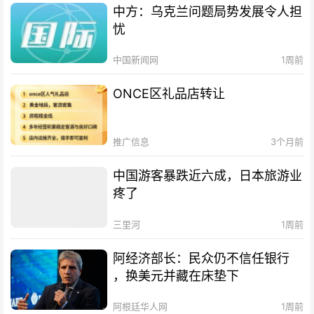
中方：乌克兰问题局势发展令人担
忧
中国新闻网
1周前
ONCE区礼品店转让
推广信息
3个月前
中国游客暴跌近六成，日本旅游业
疼了
三里河
1周前
阿经济部长：民众仍不信任银行
，换美元并藏在床垫下
阿根廷华人网
1周前