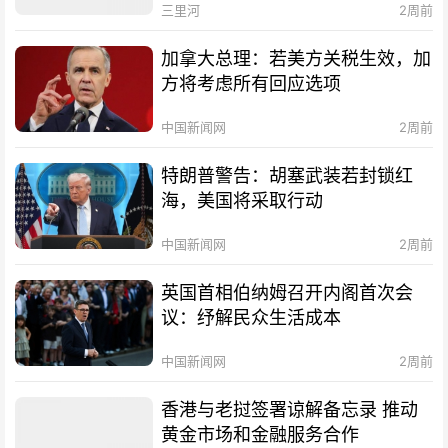
三里河
2周前
加拿大总理：若美方关税生效，加
方将考虑所有回应选项
中国新闻网
2周前
特朗普警告：胡塞武装若封锁红
海，美国将采取行动
中国新闻网
2周前
英国首相伯纳姆召开内阁首次会
议：纾解民众生活成本
中国新闻网
2周前
香港与老挝签署谅解备忘录 推动
黄金市场和金融服务合作