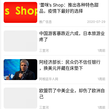
‘蕾咪’s Shop：推出各种特色甜
品，疫情下最好的选择
推广信息
2020-07-29
中国游客暴跌近六成，日本旅游业
疼了
三里河
1周前
阿经济部长：民众仍不信任银行
，换美元并藏在床垫下
阿根廷华人网
1周前
欧盟罚了中美企业，却伤了欧洲自
己
三里河
1周前