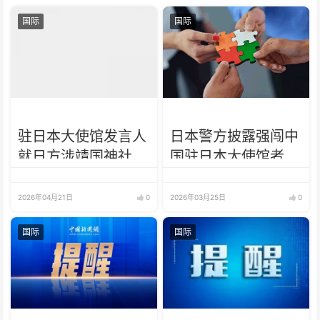
国际
国际
驻日本大使馆发言人
日本警方披露强闯中
就日方涉靖国神社消
国驻日本大使馆者身
极动向答记者问
份信息
2026年04月21日
0
2026年03月25日
0
国际
国际