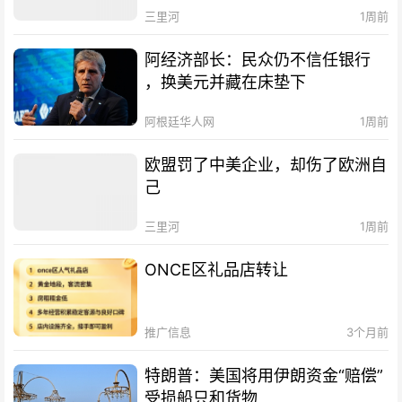
三里河
1周前
阿经济部长：民众仍不信任银行
，换美元并藏在床垫下
阿根廷华人网
1周前
欧盟罚了中美企业，却伤了欧洲自
己
三里河
1周前
ONCE区礼品店转让
推广信息
3个月前
特朗普：美国将用伊朗资金“赔偿”
受损船只和货物