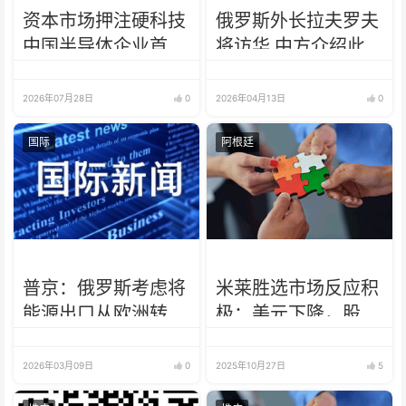
资本市场押注硬科技
俄罗斯外长拉夫罗夫
中国半导体企业首登
将访华 中方介绍此
A股市值榜首
访安排
2026年07月28日
0
2026年04月13日
0
国际
阿根廷
普京：俄罗斯考虑将
米莱胜选市场反应积
能源出口从欧洲转向
极：美元下降，股市
其他市场
债券大涨
2026年03月09日
0
2025年10月27日
5