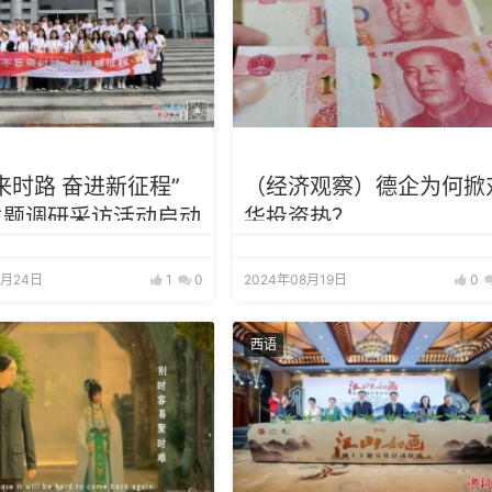
来时路 奋进新征程”
（经济观察）德企为何掀
主题调研采访活动启动
华投资热？
9月24日
1
0
2024年08月19日
0
西语