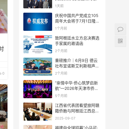
足协赞助商招待会！
1天前
庆祝中国共产党成立105
周年大会将于7月1日隆重
举行
1个月前
致阿根廷水立方总决赛选
手家属的邀请函
对
2个月前
重磅推介｜6月9日 德云
社布宜诺斯艾利斯相声专
场！国风曲艺邂逅南美风
0
2个月前
情，多元文化狂欢全城集
结！
“亲情中华·侨心筑梦启新
航”—2026年天津市侨界
新春联谊活动成功举办
5个月前
江西省代表团看望旅阿赣
籍侨胞与阿根廷江西总商
会座谈
2025-09-07
福建向全球招募“小马可·