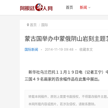
首页
新闻
首页
国际
蒙古国举办中蒙俄阴山岩刻主题
国际新闻
•
2014-11-19 09:48
•
收藏本文
蒙古国举办中蒙俄阴山岩刻主题艺
术展
新华社乌兰巴托１１月１９日电（记者王宁）中
三国４９名画家的百余幅作品在此集中展出。
转载本网稿件，原则上需要书面授权，不得篡改稿件主题
本网所载内容或图片，若涉及侵权，请联系删除。