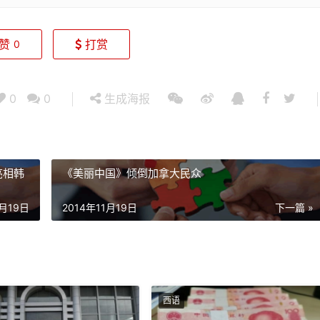
赞
打赏
0
0
0
生成海报
亮相韩
《美丽中国》倾倒加拿大民众
1月19日
2014年11月19日
下一篇 »
西语