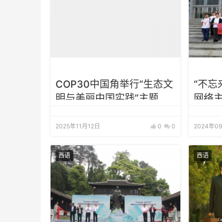
COP30中国角举行“生态文
“不忘
明与美丽中国实践”主题边
网络
会
2025年11月12日
0
0
2024年0
西语
西语