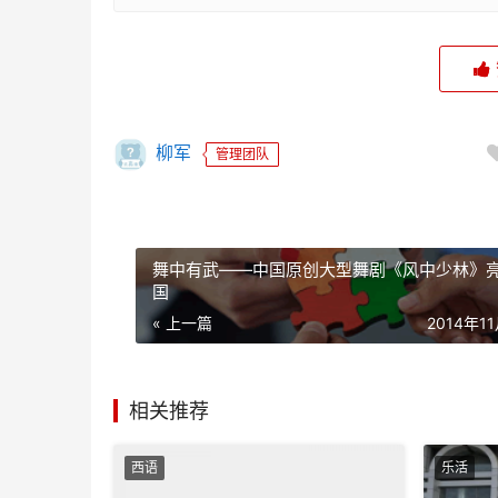
柳军
管理团队
舞中有武——中国原创大型舞剧《风中少林》
国
« 上一篇
2014年1
相关推荐
西语
乐活