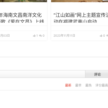
4年海南文昌南洋文化
“江山如画”网上主题宣传
题歌《爱在文昌》上线
动在福建武夷山启动
4月03日
1
0
2023年11月11日
0
评论
最新
最早
最热
评分最高