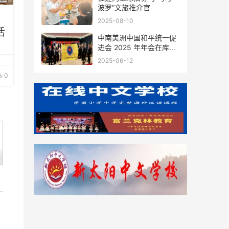
波罗”文旅推介官
2025-08-10
活
中南美洲中国和平统一促
进会 2025 年年会在库拉
索圆满举行，共绘反“独”
2025-06-12
促统宏伟蓝图
0