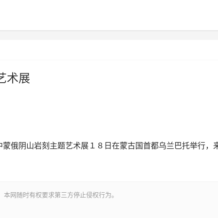
艺术展
蒙俄阴山岩刻主题艺术展１８日在蒙古国首都乌兰巴托举行，
。本网随时有权要求第三方停止侵权行为。