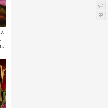
华人
和
会办