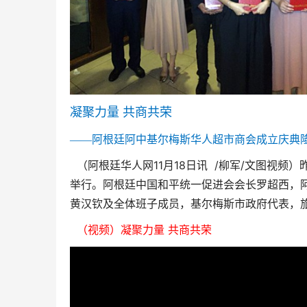
凝聚力量
共商共荣
——阿根廷阿中基尔梅斯华人超市商会成立庆典
11
18
/
/
（阿根廷华人网
月
日讯
柳军
文图视频）
举行。阿根廷中国和平统一促进会会长罗超西，
黄汉钦及全体班子成员，基尔梅斯市政府代表，
（视频）凝聚力量 共商共荣