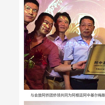
与会旅阿侨团侨领共同为阿根廷阿中基尔梅