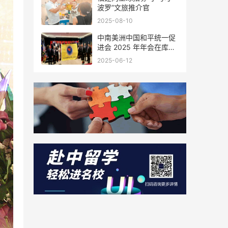
波罗”文旅推介官
2025-08-10
中南美洲中国和平统一促
进会 2025 年年会在库拉
索圆满举行，共绘反“独”
2025-06-12
促统宏伟蓝图