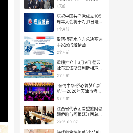
足协赞助商招待会！
1天前
庆祝中国共产党成立105
周年大会将于7月1日隆重
举行
1个月前
致阿根廷水立方总决赛选
手家属的邀请函
2个月前
重磅推介｜6月9日 德云
社布宜诺斯艾利斯相声专
场！国风曲艺邂逅南美风
2个月前
情，多元文化狂欢全城集
结！
“亲情中华·侨心筑梦启新
航”—2026年天津市侨界
新春联谊活动成功举办
5个月前
江西省代表团看望旅阿赣
籍侨胞与阿根廷江西总商
会座谈
2025-09-07
福建向全球招募“小马可·