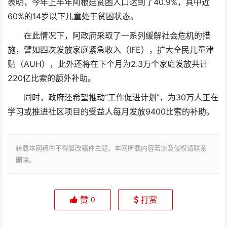
表明，今年上半年阿根廷贫困人口达到了40.9%，其中近
60%的14岁以下儿童处于贫困状态。
在此情况下，阿政府采取了一系列缓解社会危机的措
施，譬如四次发放家庭紧急收入（IFE），扩大全民儿童津
贴（AUH），此外还将在下个月为2.3万个家庭发放共计
220亿比索的额外补助。
同时，政府还希望推动“工作促进计划”，为30万人正在
学习或推进社区项目的受益人每月发放9400比索的补助。
转载本网稿件不得篡改稿件主题，本网所载内容若涉及侵权请联系
删除。
赞
打赏
0