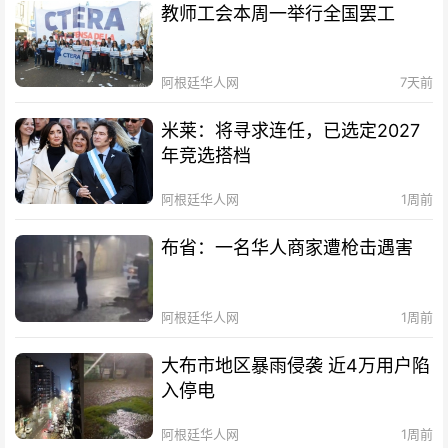
教师工会本周一举行全国罢工
阿根廷华人网
7天前
米莱：将寻求连任，已选定2027
年竞选搭档
阿根廷华人网
1周前
布省：一名华人商家遭枪击遇害
阿根廷华人网
1周前
大布市地区暴雨侵袭 近4万用户陷
入停电
阿根廷华人网
1周前