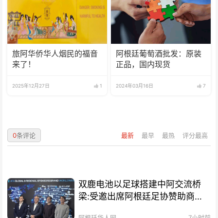
旅阿华侨华人烟民的福音
阿根廷葡萄酒批发：原装
来了！
正品，国内现货
2025年12月27日
1
2024年03月16日
7
0
条评论
最新
最早
最热
评分最高
双鹿电池以足球搭建中阿交流桥
梁:受邀出席阿根廷足协赞助商招
待会！
阿根廷华人网
7小时前