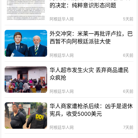
的决定：纯粹意识形态问题
阿根廷华人网
5天前
外交冲突：米莱一再批评卢拉，巴
西暂不向阿根廷派驻大使
阿根廷华人网
6天前
华人超市发生火灾 丢弃商品遭民
众疯抢
阿根廷华人网
6天前
华人商家遭枪杀后续：凶手是退休
宪兵，收受5000美元
阿根廷华人网
7天前