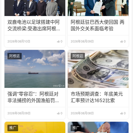
双鹿电池以足球搭建中阿
阿根廷驻巴西大使回国 两
交流桥梁:受邀出席阿根廷
国外交关系面临考验
足协赞助商招待会！
2026年08月10日
0
2026年08月09日
0
阿根廷
阿根廷
强调“零容忍”：阿根廷对
市场预期调查：年底美元
非法捕捞的外国渔船罚款
汇率预计达1652比索
18亿比索
2026年08月09日
0
2026年08月08日
0
推广
推广