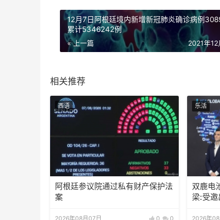
12月7日阿根廷境内新增新冠肺炎确诊病例308
累计5346242例
« 上一篇
2021年1
相关推荐
西语
乐活
阿根廷参议院通过私有财产保护法
双鹿电
案
梁:受
待会！
2026年08月07日
0
0
2026年0