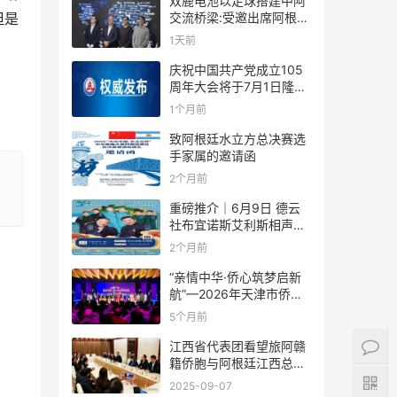
双鹿电池以足球搭建中阿
交流桥梁:受邀出席阿根廷
但是
足协赞助商招待会！
1天前
庆祝中国共产党成立105
周年大会将于7月1日隆重
举行
1个月前
致阿根廷水立方总决赛选
手家属的邀请函
2个月前
重磅推介｜6月9日 德云
社布宜诺斯艾利斯相声专
场！国风曲艺邂逅南美风
2个月前
情，多元文化狂欢全城集
结！
“亲情中华·侨心筑梦启新
航”—2026年天津市侨界
新春联谊活动成功举办
5个月前
江西省代表团看望旅阿赣
籍侨胞与阿根廷江西总商
会座谈
2025-09-07