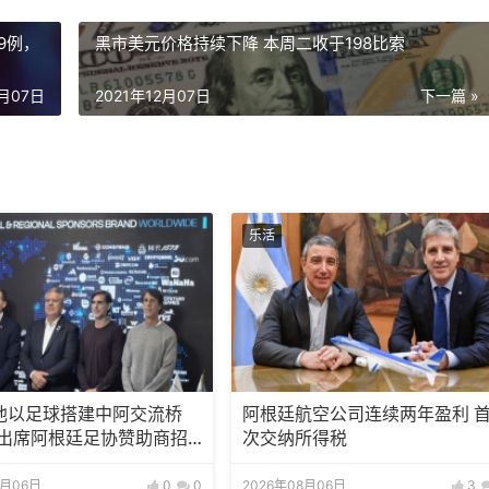
9例，
黑市美元价格持续下降 本周二收于198比索
2月07日
2021年12月07日
下一篇 »
乐活
池以足球搭建中阿交流桥
阿根廷航空公司连续两年盈利 
邀出席阿根廷足协赞助商招
次交纳所得税
8月06日
0
0
2026年08月06日
3