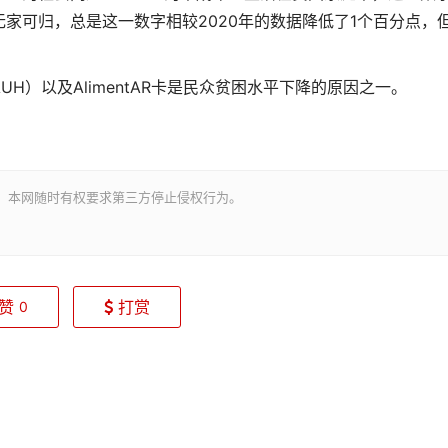
目前无家可归，总是这一数字相较2020年的数据降低了1个百分点，
H）以及AlimentAR卡是民众贫困水平下降的原因之一。
。本网随时有权要求第三方停止侵权行为。
赞
打赏
0