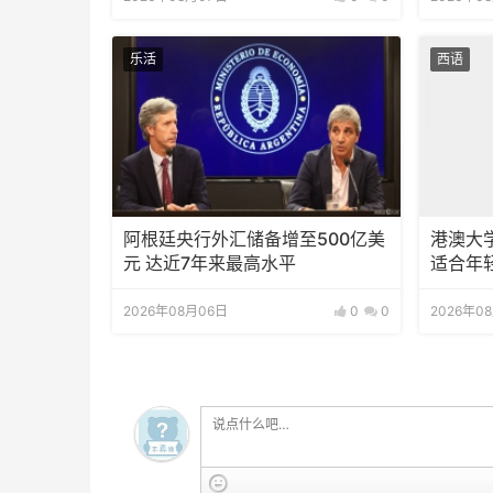
乐活
西语
阿根廷央行外汇储备增至500亿美
港澳大
元 达近7年来最高水平
适合年
2026年08月06日
0
0
2026年0