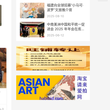
福建向全球招募“小马可·
波罗”文旅推介官
2025-08-10
中南美洲中国和平统一促
进会 2025 年年会在库拉
索圆满举行，共绘反“独”
2025-06-12
促统宏伟蓝图
首
0