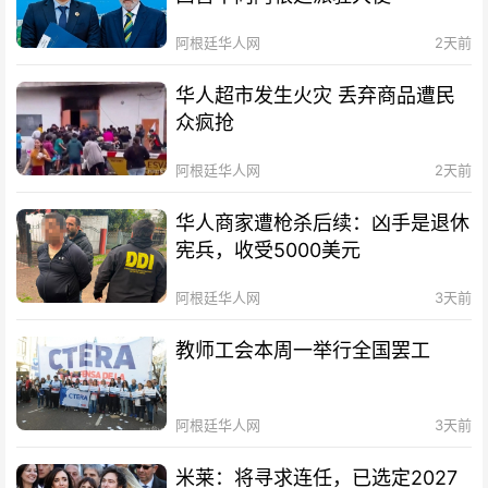
阿根廷华人网
2天前
华人超市发生火灾 丢弃商品遭民
众疯抢
阿根廷华人网
2天前
华人商家遭枪杀后续：凶手是退休
宪兵，收受5000美元
阿根廷华人网
3天前
教师工会本周一举行全国罢工
阿根廷华人网
3天前
米莱：将寻求连任，已选定2027