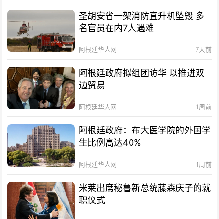
圣胡安省一架消防直升机坠毁 多
名官员在内7人遇难
阿根廷华人网
7天前
阿根廷政府拟组团访华 以推进双
边贸易
阿根廷华人网
1周前
阿根廷政府：布大医学院的外国学
生比例高达40%
阿根廷华人网
1周前
米莱出席秘鲁新总统藤森庆子的就
职仪式