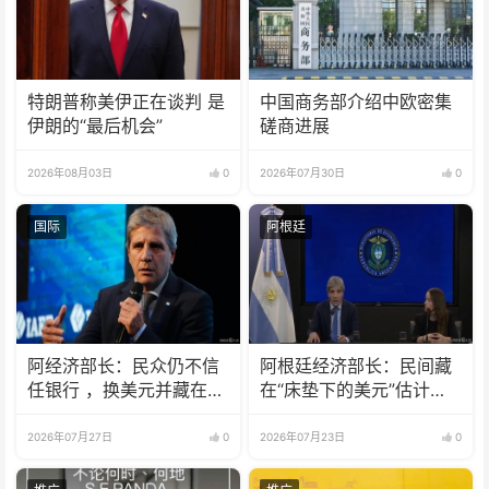
特朗普称美伊正在谈判 是
中国商务部介绍中欧密集
伊朗的“最后机会”
磋商进展
2026年08月03日
0
2026年07月30日
0
国际
阿根廷
阿经济部长：民众仍不信
阿根廷经济部长：民间藏
任银行 ，换美元并藏在床
在“床垫下的美元”估计有
垫下
1700亿
2026年07月27日
0
2026年07月23日
0