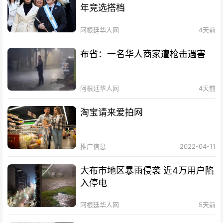
年竞选搭档
阿根廷华人网
4天前
布省：一名华人商家遭枪击遇害
阿根廷华人网
4天前
淘宝请来爱拍网
推广信息
2022-04-11
大布市地区暴雨侵袭 近4万用户陷
入停电
阿根廷华人网
5天前