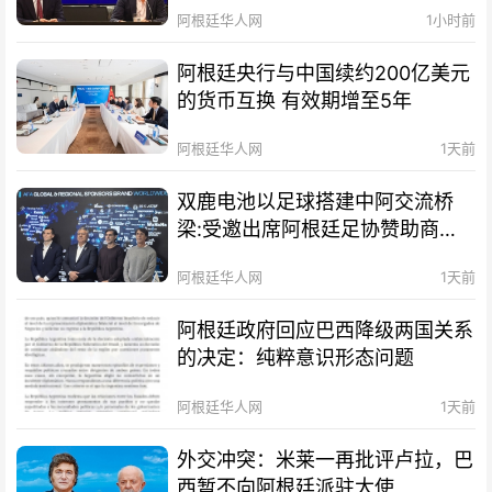
阿根廷华人网
1小时前
阿根廷央行与中国续约200亿美元
的货币互换 有效期增至5年
阿根廷华人网
1天前
双鹿电池以足球搭建中阿交流桥
梁:受邀出席阿根廷足协赞助商招
待会！
阿根廷华人网
1天前
阿根廷政府回应巴西降级两国关系
的决定：纯粹意识形态问题
阿根廷华人网
1天前
外交冲突：米莱一再批评卢拉，巴
西暂不向阿根廷派驻大使