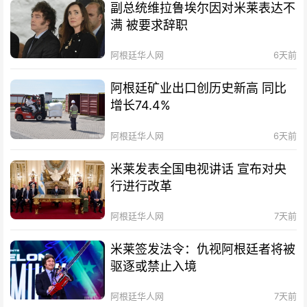
副总统维拉鲁埃尔因对米莱表达不
满 被要求辞职
阿根廷华人网
6天前
阿根廷矿业出口创历史新高 同比
增长74.4%
阿根廷华人网
6天前
米莱发表全国电视讲话 宣布对央
行进行改革
阿根廷华人网
7天前
米莱签发法令：仇视阿根廷者将被
驱逐或禁止入境
阿根廷华人网
7天前