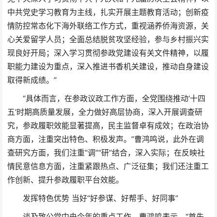
中共党史学习教育为主线，扎实开展主题教育活动；创新疫
情防控常态化下海外联络工作方式，重视涵养侨海资源，关
心关爱留学人员；全面总结脱贫攻坚经验，参与乡村振兴实
现良好开局；深入学习贯彻参政党建设有关文件精神，以履
职能力建设为重点，深入推进书香机关建设，推动自身建设
取得新成绩。”
“具体而言，在参政议政工作方面，全党围绕推动‘十四
五’时期高质量发展，全力做好高层协商，深入开展调查研
究，参政履职效能显著提高，民主监督卓有成效；在政治协
商方面，注重突出特色、积极发声。”曹鸿鸣说，此外在调
查研究方面，我们注重“调”“研”结合，深入实际；在反映社
情民意信息方面，注重紧跟热点、广泛征集；我们还注重工
作创新、提升参政履职平台效能。
发挥特色优势 当好“好参谋、好帮手、好同事”
谈及致公党中央今年的重点工作，曹鸿鸣表示，“首先