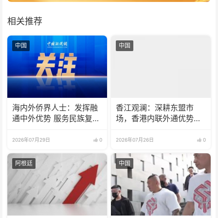
相关推荐
中国
中国
海内外侨界人士：发挥融
香江观澜：深耕东盟市
通中外优势 服务民族复兴
场，香港内联外通优势再
伟业
彰显
2026年07月29日
0
2026年07月26日
0
阿根廷
中国