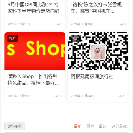
6月中国CPI同比涨1% 专
“馆长”陈之汉打卡张雪机
家料下半年物价走势向好
车，称赞“中国机车
No.1！”
2026年07月10日
0
2026年05月26日
0
推广
推广
‘蕾咪’s Shop：推出各种
阿根廷南极洲旅行社
特色甜品，疫情下最好的
选择
2020年07月29日
17
2020年03月04日
31
0
条评论
最新
最早
最热
评分最高