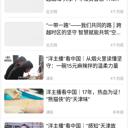
Belt and Road Initiative – Our
北方网
4个月前
Shared Path | Transcending
Mountains and Seas, Sharing
“一带一路”——我们共同的路 | 跨
Millennia-old Qi-Huang Wisdom
越时区的坚守 智慧赋能共筑“空中
of TCM
丝路” The Belt and Road
北方网
4个月前
Initiative – Our Shared Path |
Smart Technology Empowers
“洋主播”看中国｜从烟火里读懂坚
Cooperation, "Air Silk Road"
守：一碗15元麻辣拌的温柔力量
Connects Times Zones
津彩
4个月前
洋主播看中国｜17年，热血为证！
“熊猫侠”的“天津味”
津彩
半年前
“洋主播”看中国｜“感知”天津故