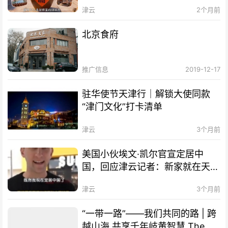
津云
2个月前
北京食府
推广信息
2019-12-17
驻华使节天津行｜解锁大使同款
“津门文化”打卡清单
津云
3个月前
美国小伙埃文·凯尔官宣定居中
国，回应津云记者：新家就在天
津！
津云
3个月前
“一带一路”——我们共同的路 | 跨
越山海 共享千年岐黄智慧 The