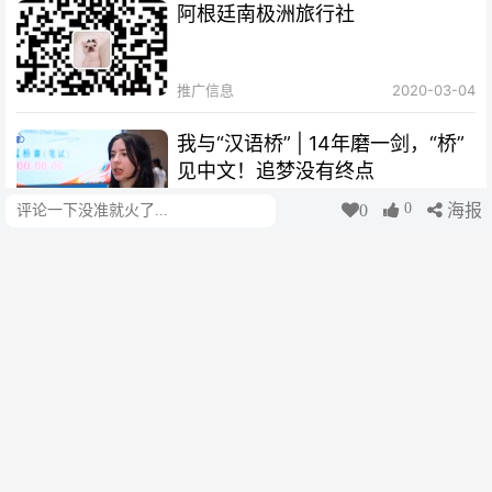
阿根廷南极洲旅行社
推广信息
2020-03-04
我与“汉语桥” | 14年磨一剑，“桥”
见中文！追梦没有终点
0
0
海报
评论
阿根廷华人网
2025-11-18
我与“汉语桥”｜“一撇一捺”撑起新
时代马克·波罗的中文梦
阿根廷华人网
2025-11-18
我与 “汉语桥”｜被中文“养”大的西
班牙少年，热爱可抵岁月漫长
津云
2025-11-18