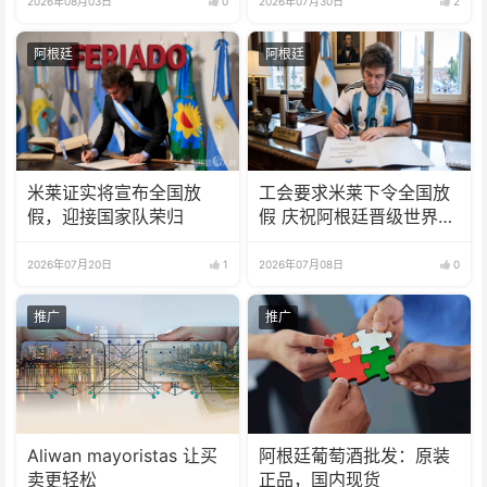
2026年08月03日
0
2026年07月30日
2
阿根廷
阿根廷
米莱证实将宣布全国放
工会要求米莱下令全国放
假，迎接国家队荣归
假 庆祝阿根廷晋级世界杯
8强
2026年07月20日
1
2026年07月08日
0
推广
推广
Aliwan mayoristas 让买
阿根廷葡萄酒批发：原装
卖更轻松
正品，国内现货