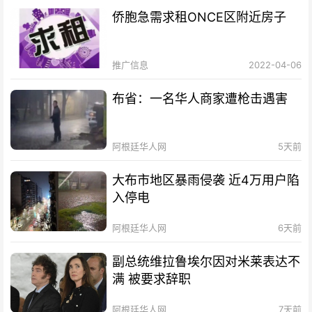
侨胞急需求租ONCE区附近房子
推广信息
2022-04-06
布省：一名华人商家遭枪击遇害
阿根廷华人网
5天前
大布市地区暴雨侵袭 近4万用户陷
入停电
阿根廷华人网
6天前
副总统维拉鲁埃尔因对米莱表达不
满 被要求辞职
阿根廷华人网
7天前