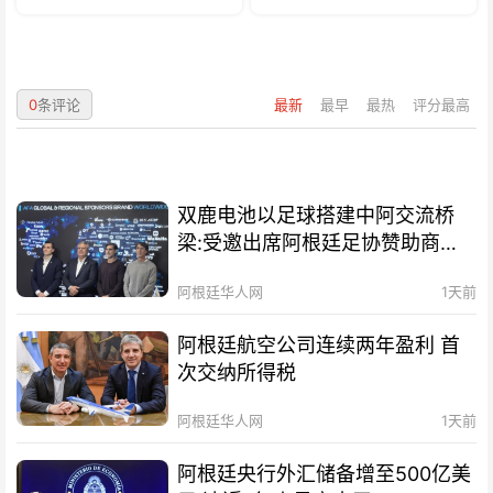
0
条评论
最新
最早
最热
评分最高
双鹿电池以足球搭建中阿交流桥
梁:受邀出席阿根廷足协赞助商招
待会！
阿根廷华人网
1天前
阿根廷航空公司连续两年盈利 首
次交纳所得税
阿根廷华人网
1天前
阿根廷央行外汇储备增至500亿美