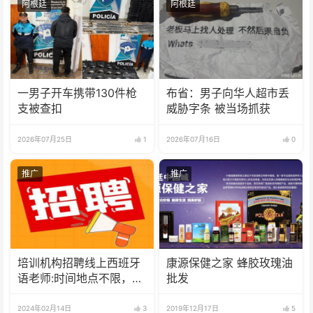
阿根廷
阿根廷
一男子开车携带130件枪
布省：男子向华人超市丢
支被查扣
威胁字条 被当场抓获
2026年07月25日
1
2026年07月16日
0
推广
推广
培训机构招聘线上西班牙
康源保健之家 蜂胶玫瑰油
语老师:时间地点不限，可
批发
兼职可全职
2024年02月14日
3
2019年12月17日
5