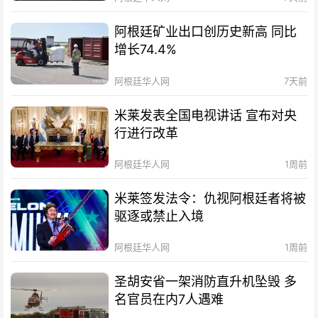
阿根廷矿业出口创历史新高 同比
增长74.4%
阿根廷华人网
7天前
米莱发表全国电视讲话 宣布对央
行进行改革
阿根廷华人网
1周前
米莱签发法令：仇视阿根廷者将被
驱逐或禁止入境
阿根廷华人网
1周前
圣胡安省一架消防直升机坠毁 多
名官员在内7人遇难