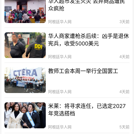
华人超市发生火灾 丢弃商品遭民
众疯抢
阿根廷华人网
3天前
华人商家遭枪杀后续：凶手是退休
宪兵，收受5000美元
阿根廷华人网
4天前
教师工会本周一举行全国罢工
阿根廷华人网
4天前
米莱：将寻求连任，已选定2027
年竞选搭档
阿根廷华人网
5天前