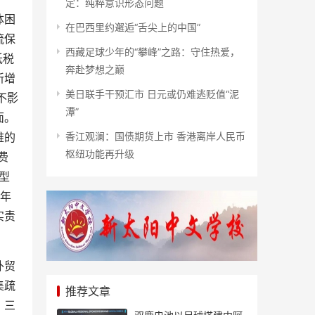
定：纯粹意识形态问题
体困
在巴西里约邂逅“舌尖上的中国”
流保
西藏足球少年的“攀峰”之路：守住热爱，
抵税
奔赴梦想之巅
新增
美日联手干预汇市 日元或仍难逃贬值“泥
不影
潭”
面。
香江观澜：国债期货上市 香港离岸人民币
难的
枢纽功能再升级
费
型
今年
实责
外贸
集疏
推荐文章
。三