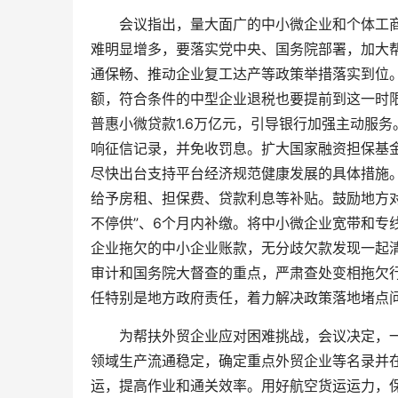
会议指出，量大面广的中小微企业和个体工商
难明显增多，要落实党中央、国务院部署，加大
通保畅、推动企业复工达产等政策举措落实到位。
额，符合条件的中型企业退税也要提前到这一时
普惠小微贷款1.6万亿元，引导银行加强主动服
响征信记录，并免收罚息。扩大国家融资担保基
尽快出台支持平台经济规范健康发展的具体措施
给予房租、担保费、贷款利息等补贴。鼓励地方
不停供”、6个月内补缴。将中小微企业宽带和专
企业拖欠的中小企业账款，无分歧欠款发现一起
审计和国务院大督查的重点，严肃查处变相拖欠
任特别是地方政府责任，着力解决政策落地堵点
为帮扶外贸企业应对困难挑战，会议决定，一
领域生产流通稳定，确定重点外贸企业等名录并
运，提高作业和通关效率。用好航空货运运力，