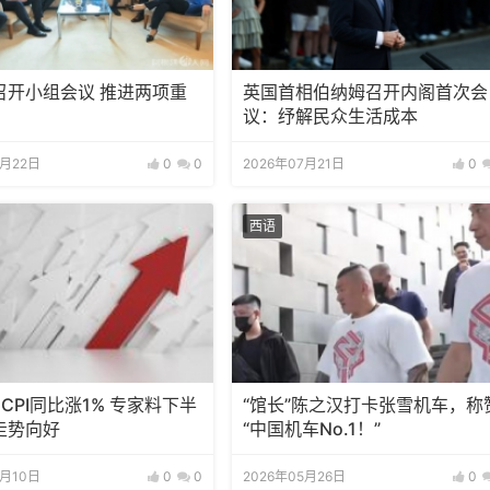
召开小组会议 推进两项重
英国首相伯纳姆召开内阁首次会
议：纾解民众生活成本
7月22日
0
0
2026年07月21日
0
西语
CPI同比涨1% 专家料下半
“馆长”陈之汉打卡张雪机车，称
走势向好
“中国机车No.1！”
7月10日
0
0
2026年05月26日
0