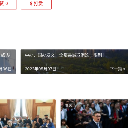
赞
打赏
0
旅 从
中办、国办发文！全部县城取消这一限制！
5月06日
2022年05月07日
下一篇 »
便民