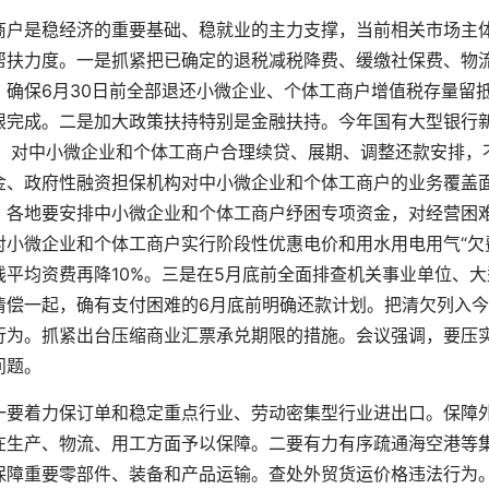
户是稳经济的重要基础、稳就业的主力支撑，当前相关市场主
帮扶力度。一是抓紧把已确定的退税减税降费、缓缴社保费、物
确保6月30日前全部退还小微企业、个体工商户增值税存量留
限完成。二是加大政策扶持特别是金融扶持。今年国有大型银行
务。对中小微企业和个体工商户合理续贷、展期、调整还款安排，
金、政府性融资担保机构对中小微企业和个体工商户的业务覆盖
。各地要安排中小微企业和个体工商户纾困专项资金，对经营困
对小微企业和个体工商户实行阶段性优惠电价和用水用电用气“欠
线平均资费再降10%。三是在5月底前全面排查机关事业单位、大
清偿一起，确有支付困难的6月底前明确还款计划。把清欠列入
行为。抓紧出台压缩商业汇票承兑期限的措施。会议强调，要压
问题。
要着力保订单和稳定重点行业、劳动密集型行业进出口。保障
在生产、物流、用工方面予以保障。二要有力有序疏通海空港等
保障重要零部件、装备和产品运输。查处外贸货运价格违法行为