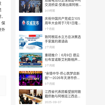
双鹿电池以足球搭建中阿
发
交流桥梁:受邀出席阿根廷
足协赞助商招待会！
范
3小时前
贷、
庆祝中国共产党成立105
。保
周年大会将于7月1日隆重
举行
1个月前
好外
致阿根廷水立方总决赛选
手家属的邀请函
2个月前
重磅推介｜6月9日 德云
社布宜诺斯艾利斯相声专
场！国风曲艺邂逅南美风
2个月前
情，多元文化狂欢全城集
结！
“亲情中华·侨心筑梦启新
航”—2026年天津市侨界
新春联谊活动成功举办
5个月前
江西省代表团看望旅阿赣
籍侨胞与阿根廷江西总商
会座谈
2025-09-07