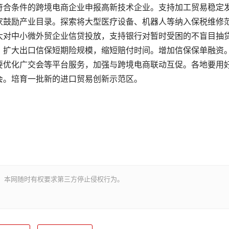
符合条件的跨境电商企业申报高新技术企业。支持加工贸易稳定
家鼓励产业目录。探索将大型医疗设备、机器人等纳入保税维修
大对中小微外贸企业信贷投放，支持银行对暂时受困的不盲目抽
。扩大出口信保短期险规模，缩短赔付时间。增加信保保单融资
要优化广交会等平台服务，加强与跨境电商联动互促。各地要用
会。培育一批新的进口贸易创新示范区。
。本网随时有权要求第三方停止侵权行为。