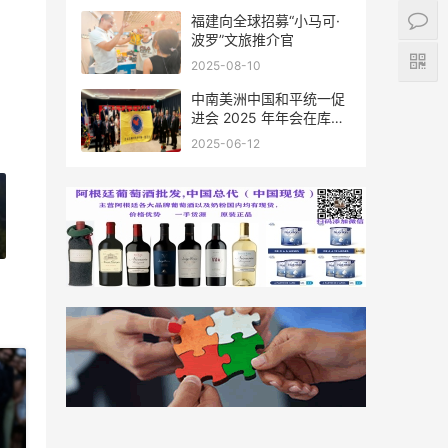
福建向全球招募“小马可·
波罗”文旅推介官
2025-08-10
中南美洲中国和平统一促
进会 2025 年年会在库拉
索圆满举行，共绘反“独”
2025-06-12
促统宏伟蓝图