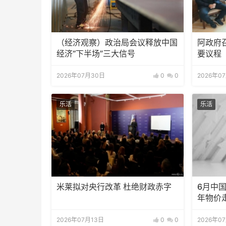
（经济观察）政治局会议释放中国
阿政府
经济“下半场”三大信号
要议程
2026年07月30日
0
0
2026年0
乐活
乐活
米莱拟对央行改革 杜绝财政赤字
6月中国
年物价
2026年07月13日
0
0
2026年0