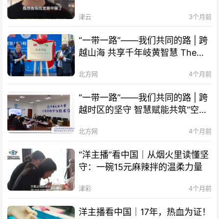
津！
津云
3个月前
“一带一路”——我们共同的路 | 跨
越山海 共享千年岐黄智慧 The
Belt and Road Initiative – Our
北方网
4个月前
Shared Path | Transcending
Mountains and Seas, Sharing
“一带一路”——我们共同的路 | 跨
Millennia-old Qi-Huang Wisdom
越时区的坚守 智慧赋能共筑“空中
of TCM
丝路” The Belt and Road
北方网
4个月前
Initiative – Our Shared Path |
Smart Technology Empowers
“洋主播”看中国｜从烟火里读懂坚
Cooperation, "Air Silk Road"
守：一碗15元麻辣拌的温柔力量
Connects Times Zones
津彩
4个月前
洋主播看中国｜17年，热血为证！