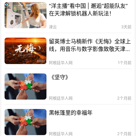
“洋主播”看中国 | 邂逅“超能队友”
在天津解锁机器人新玩法！
津云
3天前
留英博士马楠新作《无悔》全球上
线，用音乐与数字影像致敬天津海
河百年文脉
阿根廷华人网
1个月前
《坚守》
阿根廷华人网
2个月前
黑帐篷里的幸福年
阿根廷华人网
2个月前