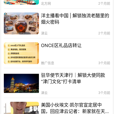
北方网
2个月前
洋主播看中国 | 解锁独流老醋里的
烟火密码
津云
2个月前
ONCE区礼品店转让
推广信息
3个月前
驻华使节天津行｜解锁大使同款
“津门文化”打卡清单
津云
3个月前
美国小伙埃文·凯尔官宣定居中
国，回应津云记者：新家就在天