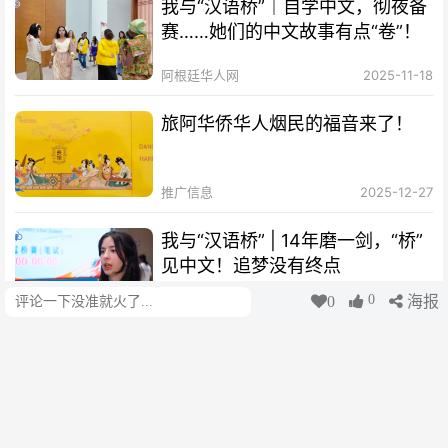
我与“汉语桥”｜自学中文，彻夜备
赛……她们的中文故事有点“卷”！
阿根廷华人网
2025-11-18
旅阿华侨华人烟民的福音来了！
推广信息
2025-12-27
我与“汉语桥” | 14年磨一剑，“桥”
见中文！追梦没有终点
0
0
海报
评论
阿根廷华人网
2025-11-18
我与“汉语桥”｜“一撇一捺”撑起新
时代马克·波罗的中文梦
阿根廷华人网
2025-11-18