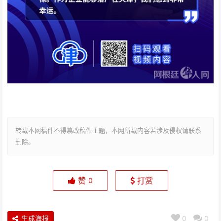
转载本网稿件不得篡改稿件主题，本网所载内容若涉及侵权请联系
删除。
赞
打赏
0
生成海报
0
0