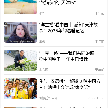
“熊猫侠”的“天津味”
津彩
半年前
“洋主播”看中国｜“感知”天津故
事：2025年的温暖记忆
津彩
半年前
“一带一路”——我们共同的路 | 一
粒中国种子 十年中巴情缘
北方网
半年前
我与 “汉语桥”｜解锁 6 种中国方
言！她把中文讲成“家乡话”
阿根廷华人网
2025-11-18