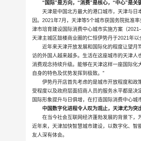
“国际”是方向，“消费”是核心，“中心”是关
天津是中国北方最大的港口城市，天津与日本
因。2021年7月，天津等5个城市获国务院批
津市培育建设国际消费中心城市实施方案（2021
天津主城区鼓楼商业圈的仁恒伊势丹于2021年
近年来天津开放发展和国际化的程度让望月笃为
访的外国人越来越多。生活在这座城市的天津人
消费观念持续升级。能够在天津这样一座国际化
自身的特色及优势发挥到极致。”
伊势丹开店首先考虑的是城市开放程度和政策
受程度以及政府层面招商人员的服务水平都是决
国际形象提升与日俱增，在打造国际消费中心城
中国数字化进程令人叹为观止，天津尤为突
在当今社会互联网经济蓬勃发展的背景下，为
近年来，天津加快智慧城市建设，以数字化、智
友人深有体会。