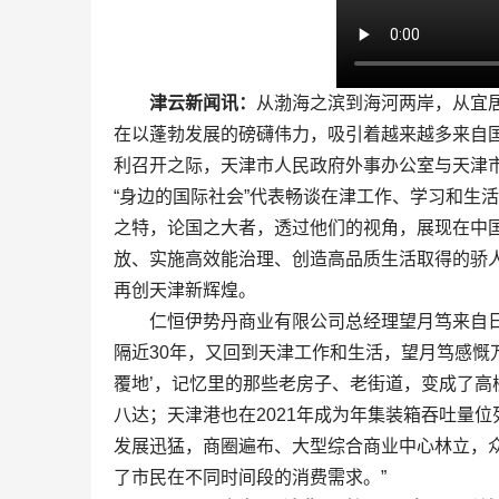
津云新闻讯：
从渤海之滨到海河两岸，从宜居
在以蓬勃发展的磅礴伟力，吸引着越来越多来自
利召开之际，天津市人民政府外事办公室与天津
“身边的国际社会”代表畅谈在津工作、学习和生
之特，论国之大者，透过他们的视角，展现在中
放、实施高效能治理、创造高品质生活取得的骄
再创天津新辉煌。
仁恒伊势丹商业有限公司总经理望月笃来自日本
隔近30年，又回到天津工作和生活，望月笃感慨
覆地’，记忆里的那些老房子、老街道，变成了高
八达；天津港也在2021年成为年集装箱吞吐量
发展迅猛，商圈遍布、大型综合商业中心林立，众
了市民在不同时间段的消费需求。”