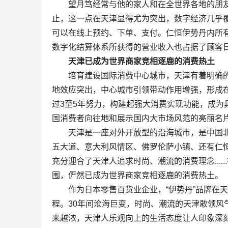
望月笃经常与他的家人和在全世界各地的朋友分
止，这一点在天津显得尤为突出，数字经济几乎
可以在线上预约、下单、支付。仁恒伊势丹内所
数字化结算体系所获得的营业收入也占据了顾客日
天津已成为世界商家竞相逐鹿的消费热土
培育建设国际消费中心城市，天津有着明确的目
地效应突出，中心城市引领带动作用增强，形成
过3至5年努力，构建起强大消费实现功能，成
国消费者向往地和展示国内大市场风范的亮丽名
天津是一座对外开放型的沿海城市，是中国北
五大道、意大利风情区、佛罗伦萨小镇、还有仁恒伊
充分迎合了天津人追求时尚、潮流的消费理念...
围，俨然已成为世界商家竞相逐鹿的消费热土。
作为日本零售百货业企业，“伊势丹”品牌在天津
程。30年间沧海巨变，时尚、潮流的天津敢领
来越浓，天津人乐观向上的生活态度让人印象深刻