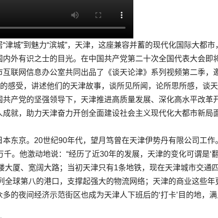
“津城”到魅力“滨城”，天津，这座兼容并蓄的现代化国际大都市
国内外有识之士的目光。在中国共产党第二十次全国代表大会即
市互联网信息办公室共同出品了《谈天论津》系列视频第二季，
活的感受，讲述他们的天津故事，谈所见所闻，论所思所感，谈
国共产党的坚强领导下，天津推进高质量发展、深化高水平改革
人成就，助力天津奋力开创全面建设社会主义现代化大都市新局
东京。20世纪90年代，望月笃曾在天津伊势丹有限公司工作
万千。他激动地说：“经历了近30年的发展，天津的变化可谓是‘
楼大厦、宽阔大路；当初天津只有1条地铁，现在天津城市交通
位列全球第八的港口，支撑起强大的物流网络；天津的商业这些年
多的夜间经济示范街区也成为天津人下班后的‘打卡’目的地，满