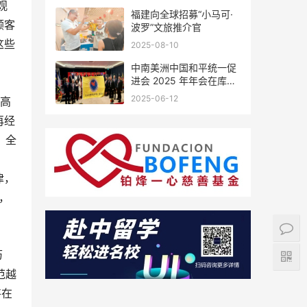
观
福建向全球招募“小马可·
顾客
波罗”文旅推介官
这些
2025-08-10
中南美洲中国和平统一促
进会 2025 年年会在库拉
索圆满举行，共绘反“独”
2025-06-12
高
促统宏伟蓝图
再经
、全
津，
，
历
范越
将在