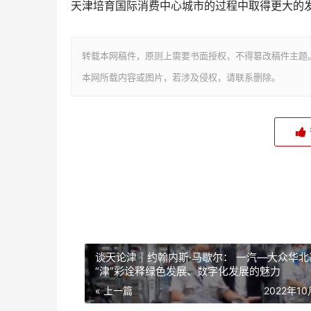
天津培育国际消费中心城市的过程中取得更大的
转载本网稿件，原则上需要书面授权，不得篡改稿件主题
本网所载内容或图片，若涉及侵权，请联系删除。
谈天论津｜约翰内斯·马歇尔： 一汽—大众华北
“津”彩诠释绿色发展、数字化发展的魅力
« 上一篇
2022年1