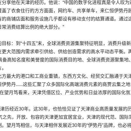
享他在天津的经历。他说：“中国的数字化进程真是令人叹为
覆盖了衣食住行的方方面面，网约车、共享单车，来仁恒伊势丹
有的商铺店面和服务设施几乎都设有移动支付的结算通道。通过
常消费结算比例的绝大部分。”
标：到“十四五”末，全球消费资源集聚特征明显，消费升级新
在更大范围内需求牵引供给、供给创造需求的高水平动态平衡。
为具备高知名度和美誉度的国际消费目的地、全球消费资源聚集地
片。
方最大的港口和工商业重镇，东西方文化、经贸交汇融通于天
势丹......这些汇聚了众多国际化高端消费元素的商贾云集之地
...在望月笃看来，天津凭借区位、产业优势和日益浓厚的国际化氛
历经近30年。这30年，也恰恰见证了天津商业高质量发展的
风气之先，开放、包容的天津更加宜居宜业，天津的现代范、国际
。望月笃相信，与天津相伴发展近30年的“伊势丹”品牌，也必