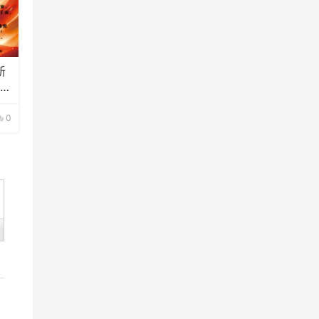
新
的通
0