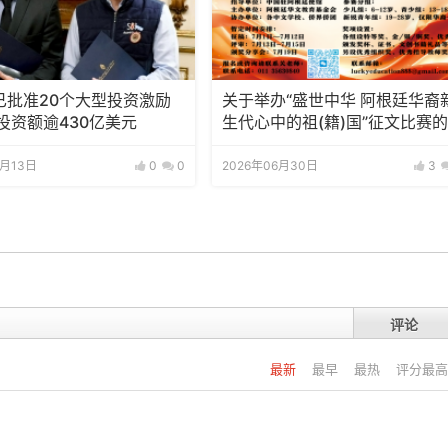
已批准20个大型投资激励
关于举办“盛世中华 阿根廷华裔
投资额逾430亿美元
生代心中的祖(籍)国”征文比赛
知
7月13日
0
0
2026年06月30日
3
评论
最新
最早
最热
评分最高