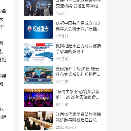
双鹿电池以足球搭建中阿
交流桥梁:受邀出席阿根廷
的基
足协赞助商招待会！
1天前
天
庆祝中国共产党成立105
于
周年大会将于7月1日隆重
举行
1个月前
到
致阿根廷水立方总决赛选
手家属的邀请函
强，
2个月前
要把
重磅推介｜6月9日 德云
社布宜诺斯艾利斯相声专
的接
场！国风曲艺邂逅南美风
2个月前
和
情，多元文化狂欢全城集
结！
“亲情中华·侨心筑梦启新
航”—2026年天津市侨界
新春联谊活动成功举办
5个月前
要。
江西省代表团看望旅阿赣
国际
籍侨胞与阿根廷江西总商
会座谈
2025-09-07