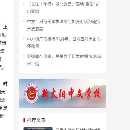
（长江十年行）湖北宜昌：湿地“重生” 矿
山复绿
中方：对与美国执法部门加强对话沟通持
，正
开放态度
将胜
中方谈广岛核爆81周年：日方应对历史心
邀请
怀敬畏
天津
导弹库存见底，美军急于研发射程1800公
开
里巨炮
面，
。时
翻天
四通
更是
足
推荐文章