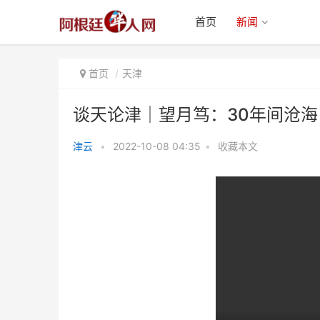
首页
新闻
首页
天津
谈天论津｜望月笃：30年间沧
津云
•
2022-10-08 04:35
•
收藏本文
谈天论津｜望月笃：30年间沧海
巨变，时尚、潮流的天津