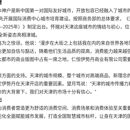
键
神户是新中国第一对国际友好城市，开放包容已经融入了城市
准率先开展国际消费中心城市培育建设。按照商务部的总体要求，《
—2025年）》制定出台。怀揣对天津这座城市的情结与初心，位
以全新姿态亮相津城。
之惊讶。他说：“漫步在大街之上包括我在内的来自世界各地
也更加自信与豁达，随着他们生活品质的提高，消费能力越来越
大都市的商业版图中占有一席之地，仁恒伊势丹商业有限公司需
方面的支持。天津的城市规模、整个城市对高端商品、新理念
定伊势丹在天津开店的重要因素。望月笃说：“天津的城市传播力
市的大背景下，我们对天津的市场十分有信心。”
出
消费者营造更为舒适的消费空间、消费场景和消费体验至关重
能化全面赋能城市发展，打造全国智慧城市标杆，让身在天津的