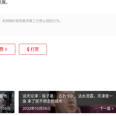
发展。
。本网随时有权要求第三方停止侵权行为。
赞
打赏
0
基地
谈天论津｜侯子墨： 古韵今风，沽水流霞，天津是一
座 来了就不想走的城市
0月08日
2022年10月08日
下一篇 »