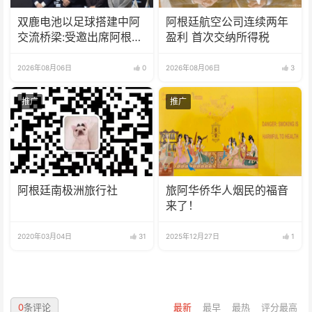
双鹿电池以足球搭建中阿
阿根廷航空公司连续两年
交流桥梁:受邀出席阿根廷
盈利 首次交纳所得税
足协赞助商招待会！
2026年08月06日
0
2026年08月06日
3
推广
推广
阿根廷南极洲旅行社
旅阿华侨华人烟民的福音
来了！
2020年03月04日
31
2025年12月27日
1
0
条评论
最新
最早
最热
评分最高