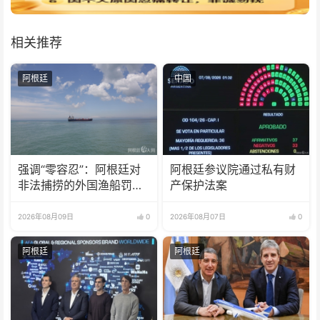
相关推荐
阿根廷
中国
强调“零容忍”：阿根廷对
阿根廷参议院通过私有财
非法捕捞的外国渔船罚款
产保护法案
18亿比索
2026年08月09日
0
2026年08月07日
0
阿根廷
阿根廷