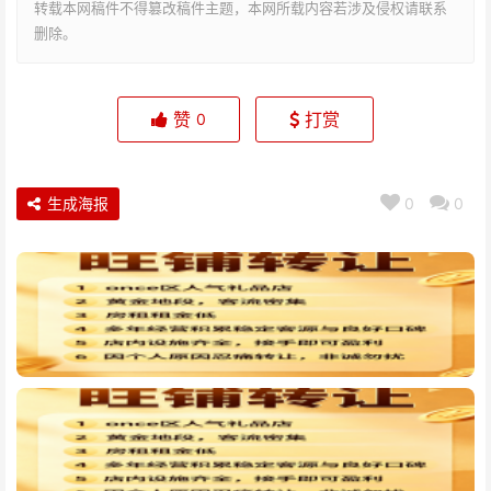
转载本网稿件不得篡改稿件主题，本网所载内容若涉及侵权请联系
删除。
赞
打赏
0
生成海报
0
0