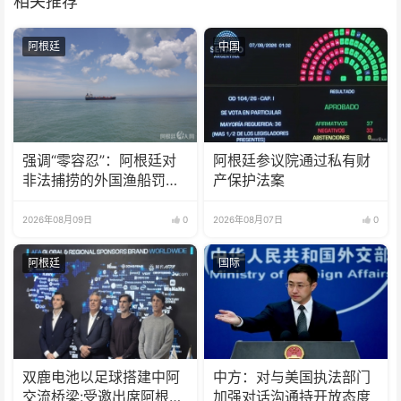
相关推荐
阿根廷
中国
强调“零容忍”：阿根廷对
阿根廷参议院通过私有财
非法捕捞的外国渔船罚款
产保护法案
18亿比索
2026年08月09日
0
2026年08月07日
0
阿根廷
国际
双鹿电池以足球搭建中阿
中方：对与美国执法部门
交流桥梁:受邀出席阿根廷
加强对话沟通持开放态度