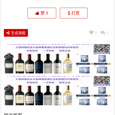
赞
打赏
6
生成海报
0
0