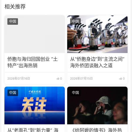
相关推荐
中国
中国
侨胞与海归回国创业 “土
从“侨胞身边”到“主流之间”
特产”出海热销
海外侨团谈融入之道
2026年07月16日
0
2026年07月15日
0
中国
中国
从“老面孔”到“新力量” 海
《给阿嬷的情书》海外热