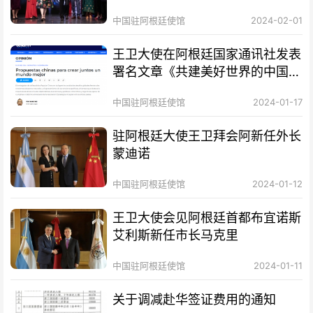
中国驻阿根廷使馆
2024-02-01
王卫大使在阿根廷国家通讯社发表
署名文章《共建美好世界的中国方
案》
中国驻阿根廷使馆
2024-01-17
驻阿根廷大使王卫拜会阿新任外长
蒙迪诺
中国驻阿根廷使馆
2024-01-12
王卫大使会见阿根廷首都布宜诺斯
艾利斯新任市长马克里
中国驻阿根廷使馆
2024-01-11
关于调减赴华签证费用的通知