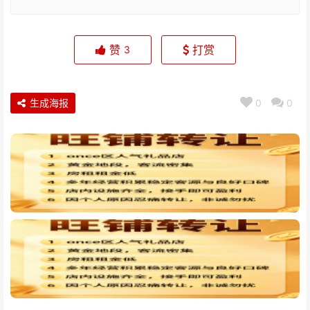
赞
打赏
3
生成海报
0
0