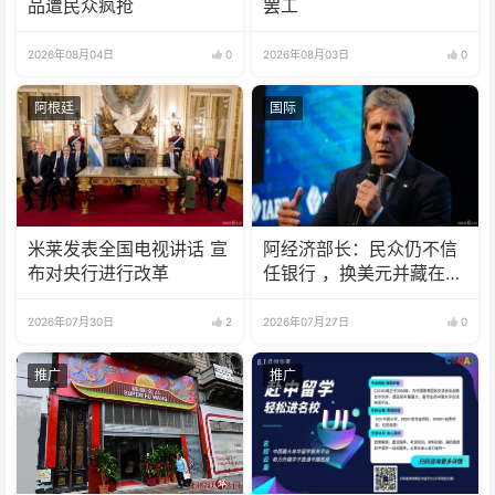
品遭民众疯抢
罢工
2026年08月04日
0
2026年08月03日
0
阿根廷
国际
米莱发表全国电视讲话 宣
阿经济部长：民众仍不信
布对央行进行改革
任银行 ，换美元并藏在床
垫下
2026年07月30日
2
2026年07月27日
0
推广
推广