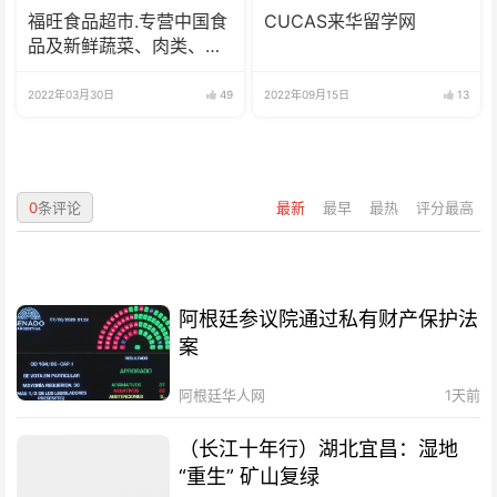
福旺食品超市.专营中国食
CUCAS来华留学网
品及新鲜蔬菜、肉类、
鱼、海鲜
2022年03月30日
49
2022年09月15日
13
0
条评论
最新
最早
最热
评分最高
阿根廷参议院通过私有财产保护法
案
阿根廷华人网
1天前
（长江十年行）湖北宜昌：湿地
“重生” 矿山复绿