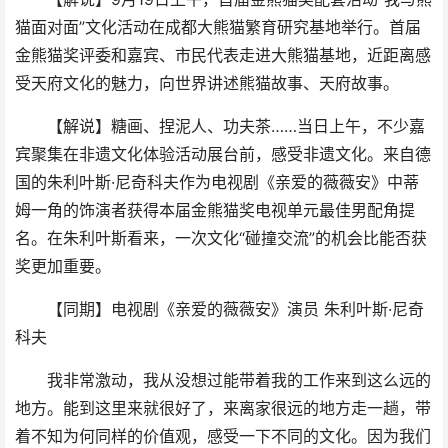
猫面对面”文化活动在成都大熊猫繁育研究基地举行。首届
金熊猫奖评委和嘉宾、市民代表走进大熊猫基地，近距离感
受天府文化的魅力，向世界讲述熊猫故事、天府故事。
【解说】糖画、捏泥人、功夫茶……当日上午，不少嘉
宾聚集在非遗文化体验活动展台前，感受非遗文化。来自德
国的朱利叶斯·尼奇科夫作为电视剧《亲爱的薇薇安》中蒂
姆一角的饰演者获得本届金熊猫奖电视单元最佳男配角提
名。在朱利叶斯看来，一次文化“碰撞交流”的机会比能否获
奖更加重要。
【同期】电视剧《亲爱的薇薇安》演员 朱利叶斯·尼奇
科夫
我非常激动，我从没想过能带着我的工作来到这么远的
地方。能到这里来就很好了，来离家很远的地方走一趟，带
着不知为何同样的价值观，感受一下不同的文化。因为我们