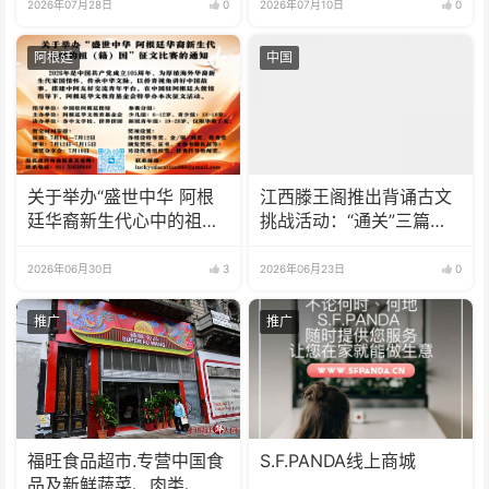
2026年07月28日
0
2026年07月10日
0
阿根廷
中国
关于举办“盛世中华 阿根
江西滕王阁推出背诵古文
廷华裔新生代心中的祖
挑战活动：“通关”三篇经
(籍)国”征文比赛的通知
典获“终身免票”
2026年06月30日
3
2026年06月23日
0
推广
推广
福旺食品超市.专营中国食
S.F.PANDA线上商城
品及新鲜蔬菜、肉类、