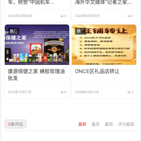
车，称赞“中国机车
海外华文媒体“记者之家”
No.1！”
座谈交流活动
2026年05月26日
0
2026年05月02日
0
推广
推广
康源保健之家 蜂胶玫瑰油
ONCE区礼品店转让
批发
2019年12月17日
5
2026年04月12日
3
0
条评论
最新
最早
最热
评分最高