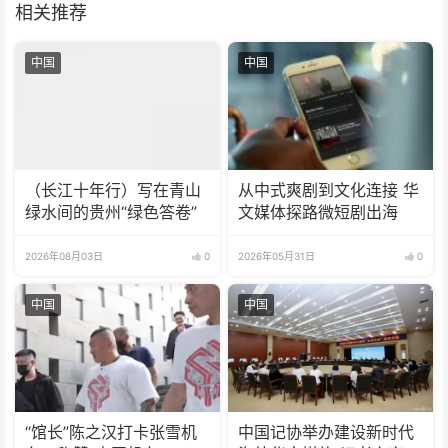
相关推荐
中国
中国
（长江十年行）写在青山
从中式爽剧到文化连接 华
绿水间的贵州“绿色答卷”
文媒体探路微短剧出海
2026年08月03日
0
2026年05月31日
0
中国
中国
“馆长”陈之汉打卡张雪机
中国记协举办建设新时代