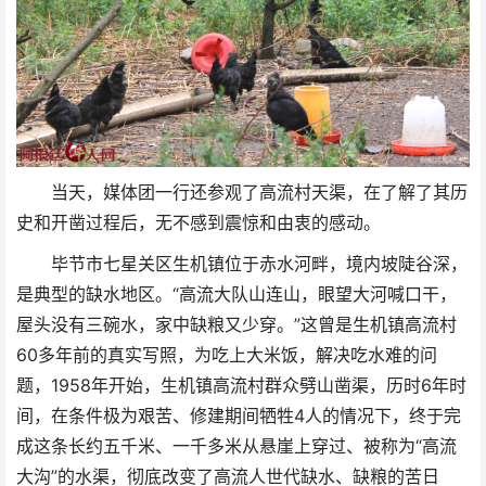
当天，媒体团一行还参观了高流村天渠，在了解了其历
史和开凿过程后，无不感到震惊和由衷的感动。
毕节市七星关区生机镇位于赤水河畔，境内坡陡谷深，
是典型的缺水地区。“高流大队山连山，眼望大河喊口干，
屋头没有三碗水，家中缺粮又少穿。”这曾是生机镇高流村
60多年前的真实写照，为吃上大米饭，解决吃水难的问
题，1958年开始，生机镇高流村群众劈山凿渠，历时6年时
间，在条件极为艰苦、修建期间牺牲4人的情况下，终于完
成这条长约五千米、一千多米从悬崖上穿过、被称为“高流
大沟”的水渠，彻底改变了高流人世代缺水、缺粮的苦日