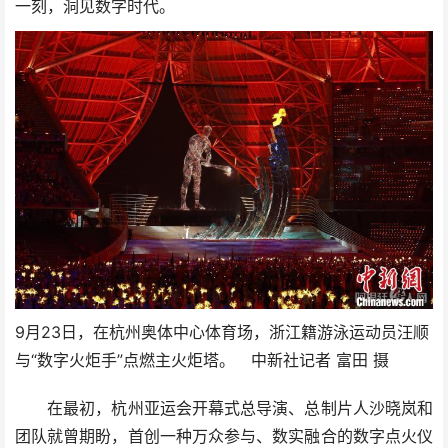
一刻，洞见数字时代。
9月23日，在杭州奥体中心体育场，浙江籍游泳运动员汪顺
与“数字火炬手”点燃主火炬塔。 中新社记者 富田 摄
在最初，杭州亚运会开幕式总导演、总制片人沙晓岚和
团队就曾期盼，首创一种万众参与、数实融合的数字点火仪