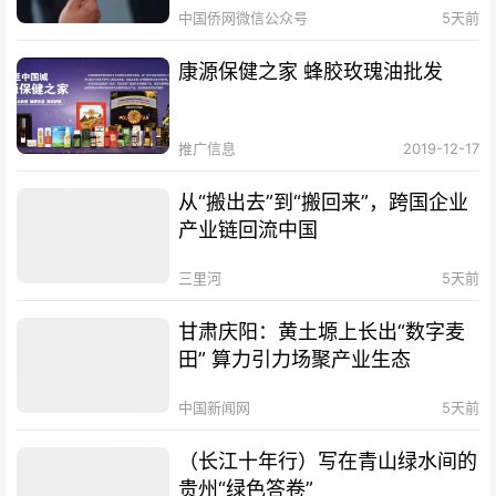
中国侨网微信公众号
5天前
康源保健之家 蜂胶玫瑰油批发
推广信息
2019-12-17
从“搬出去”到“搬回来”，跨国企业
产业链回流中国
三里河
5天前
甘肃庆阳：黄土塬上长出“数字麦
田” 算力引力场聚产业生态
中国新闻网
5天前
（长江十年行）写在青山绿水间的
贵州“绿色答卷”