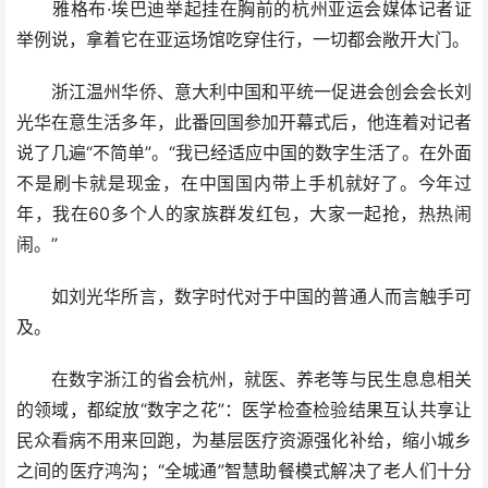
雅格布·埃巴迪举起挂在胸前的杭州亚运会媒体记者证
举例说，拿着它在亚运场馆吃穿住行，一切都会敞开大门。
浙江温州华侨、意大利中国和平统一促进会创会会长刘
光华在意生活多年，此番回国参加开幕式后，他连着对记者
说了几遍“不简单”。“我已经适应中国的数字生活了。在外面
不是刷卡就是现金，在中国国内带上手机就好了。今年过
年，我在60多个人的家族群发红包，大家一起抢，热热闹
闹。”
如刘光华所言，数字时代对于中国的普通人而言触手可
及。
在数字浙江的省会杭州，就医、养老等与民生息息相关
的领域，都绽放“数字之花”：医学检查检验结果互认共享让
民众看病不用来回跑，为基层医疗资源强化补给，缩小城乡
之间的医疗鸿沟；“全城通”智慧助餐模式解决了老人们十分