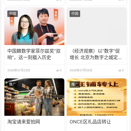
中国
中国
中国籍数学家菲尔兹奖“双
（经济观察）以“数字”促
响”，这一刻载入历史
增长 北京为数字之城定尺
立标
2026年07月23日
0
2026年07月05日
0
推广
推广
淘宝请来爱拍网
ONCE区礼品店转让