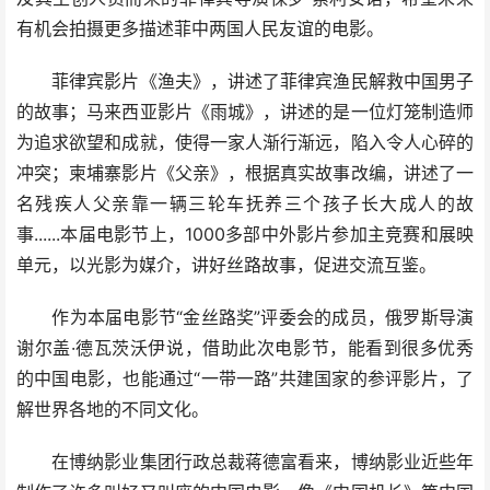
有机会拍摄更多描述菲中两国人民友谊的电影。
菲律宾影片《渔夫》，讲述了菲律宾渔民解救中国男子
的故事；马来西亚影片《雨城》，讲述的是一位灯笼制造师
为追求欲望和成就，使得一家人渐行渐远，陷入令人心碎的
冲突；柬埔寨影片《父亲》，根据真实故事改编，讲述了一
名残疾人父亲靠一辆三轮车抚养三个孩子长大成人的故
事......本届电影节上，1000多部中外影片参加主竞赛和展映
单元，以光影为媒介，讲好丝路故事，促进交流互鉴。
作为本届电影节“金丝路奖”评委会的成员，俄罗斯导演
谢尔盖·德瓦茨沃伊说，借助此次电影节，能看到很多优秀
的中国电影，也能通过“一带一路”共建国家的参评影片，了
解世界各地的不同文化。
在博纳影业集团行政总裁蒋德富看来，博纳影业近些年