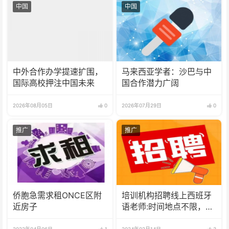
中国
中国
中外合作办学提速扩围，
马来西亚学者：沙巴与中
国际高校押注中国未来
国合作潜力广阔
2026年08月05日
0
2026年07月29日
0
推广
推广
侨胞急需求租ONCE区附
培训机构招聘线上西班牙
近房子
语老师:时间地点不限，可
兼职可全职
2022年04月06日
1
2024年02月14日
3