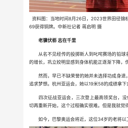
资料图：当地时间8月26日，2023世界田径
69获得铜牌。中新社记者 蒋启明 摄
老骥伏枥 志在千里
从名不见经传的投掷新人到叱咤赛场的铅球名
的增长，巩立姣明显感到身体机能正逐渐下降，
然而，早已不缺荣誉的她并未选择功成身退，
追求梦想。杭州亚运会，她以19米58的成绩拿下
四次征战亚运会，三次登上最高领奖台，没什
切再重新开始，这个过程确实很难。但是我就觉
如今，巴黎奥运会将近，这位34岁的老将以卫