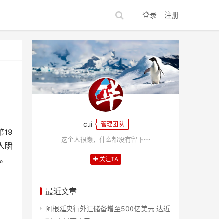
登录
注册
cui
管理团队
19
这个人很懒，什么都没有留下～
人瞬
致。
关注TA
最近文章
阿根廷央行外汇储备增至500亿美元 达近