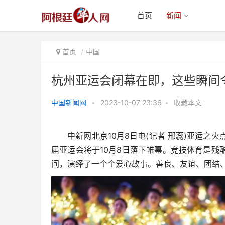
首页
新闻
首页
中国
杭州亚运会闭幕在即，这些瞬间
中国新闻网
•
2023-10-07 23:36
•
收藏本文
杭州亚运会闭幕在即，这些瞬间令
人泪目
中新网北京10月8日电(记者 邢蕊)亚运之火
届亚运会将于10月8日落下帷幕。竞技体育是
间，演绎了一个个爱心故事。善良、友谊、团结