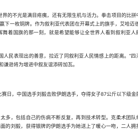
界的不光是满目疮痍，还有无限生机与活力。拳击项目的比拼
家赢下一枚铜牌。作为叙利亚代表团在开幕式上的旗手，艾哈迈德
挥舞着国旗的那一刻，就是希望能够让全世界人看到叙利亚人
人民表现出的善意，拉近了同叙利亚人民情感上的距离。“四
好和谦逊将为增进中叙友谊添砖加瓦。
日，中国选手刘毅击败伊朗选手，夺得女子87公斤以下级金
太多，包括自己的伤病不断反复，再到技术转型。克柔术团队
满面的刘毅，获得银牌的伊朗选手为她送上了暖心一吻，二人拥