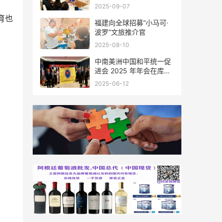
会座谈
2025-09-07
育也
福建向全球招募“小马可·
波罗”文旅推介官
2025-08-10
中南美洲中国和平统一促
进会 2025 年年会在库拉
索圆满举行，共绘反“独”
2025-06-12
促统宏伟蓝图