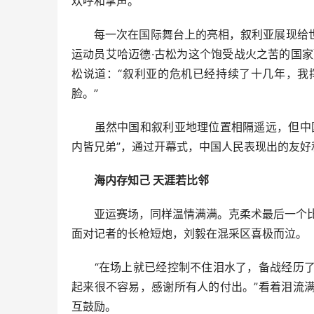
欢呼和掌声。
每一次在国际舞台上的亮相，叙利亚展现给世
运动员艾哈迈德·古松为这个饱受战火之苦的国
松说道：“叙利亚的危机已经持续了十几年，我
脸。”
虽然中国和叙利亚地理位置相隔遥远，但中国
内皆兄弟”，通过开幕式，中国人民表现出的友
海内存知己 天涯若比邻
亚运赛场，同样温情满满。克柔术最后一个比赛
面对记者的长枪短炮，刘毅在混采区喜极而泣。
“在场上就已经控制不住泪水了，备战经历了
起来很不容易，感谢所有人的付出。”看着泪流
互鼓励。