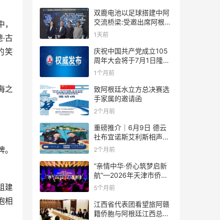
双鹿电池以足球搭建中阿
交流桥梁:受邀出席阿根廷
中，
足协赞助商招待会！
1天前
·古
庆祝中国共产党成立105
的笑
周年大会将于7月1日隆重
举行
1个月前
海之
致阿根廷水立方总决赛选
手家属的邀请函
2个月前
重磅推介｜6月9日 德云
社布宜诺斯艾利斯相声专
场！国风曲艺邂逅南美风
牌。
2个月前
情，多元文化狂欢全城集
结！
“亲情中华·侨心筑梦启新
航”—2026年天津市侨界
新春联谊活动成功举办
组建
5个月前
抱相
江西省代表团看望旅阿赣
籍侨胞与阿根廷江西总商