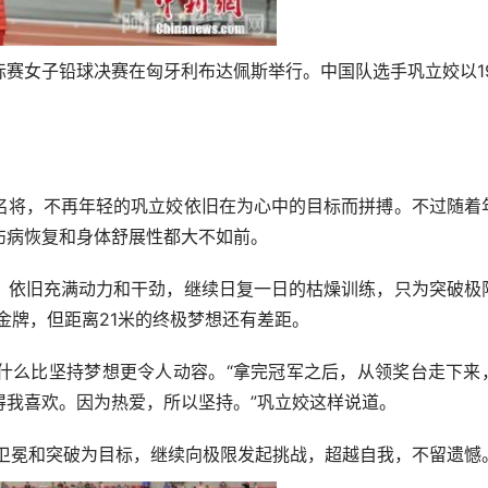
锦标赛女子铅球决赛在匈牙利布达佩斯举行。中国队选手巩立姣以1
将，不再年轻的巩立姣依旧在为心中的目标而拼搏。不过随着
伤病恢复和身体舒展性都大不如前。
依旧充满动力和干劲，继续日复一日的枯燥训练，只为突破极
金牌，但距离21米的终极梦想还有差距。
么比坚持梦想更令人动容。“拿完冠军之后，从领奖台走下来
得我喜欢。因为热爱，所以坚持。”巩立姣这样说道。
冕和突破为目标，继续向极限发起挑战，超越自我，不留遗憾