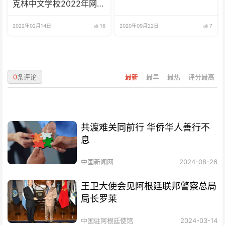
克林中文学校2022年网校
招生啦
2022年02月14日
16
2020年09月22日
7
0
条评论
最新
最早
最热
评分最高
共渡难关同前行 华侨华人善行不
息
中国新闻网
2024-08-26
王卫大使会见阿根廷联邦警察总局
局长罗莱
中国驻阿根廷使馆
2024-03-14