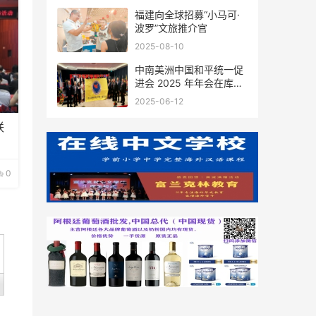
福建向全球招募“小马可·
波罗”文旅推介官
2025-08-10
中南美洲中国和平统一促
进会 2025 年年会在库拉
索圆满举行，共绘反“独”
2025-06-12
促统宏伟蓝图
联
0