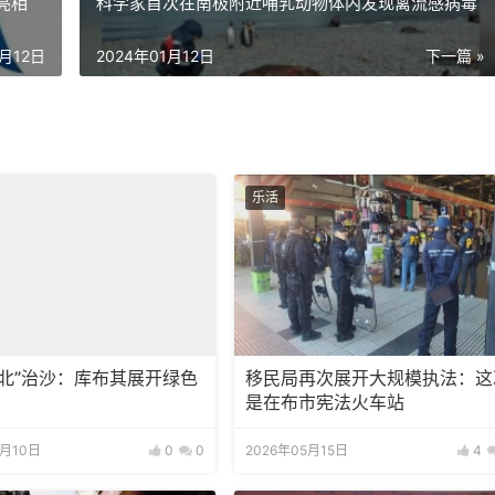
亮相
科学家首次在南极附近哺乳动物体内发现禽流感病毒
1月12日
2024年01月12日
下一篇 »
乐活
三北”治沙：库布其展开绿色
移民局再次展开大规模执法：这
是在布市宪法火车站
6月10日
0
0
2026年05月15日
4