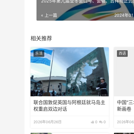
2025年第九届亚冬会口号、会徽、吉祥物正式
« 上一篇
2024年0
相关推荐
乐活
西语
联合国敦促英国与阿根廷就马岛主
中国“
权重启双边对话
新画卷
2026年06月26日
0
0
2026年0