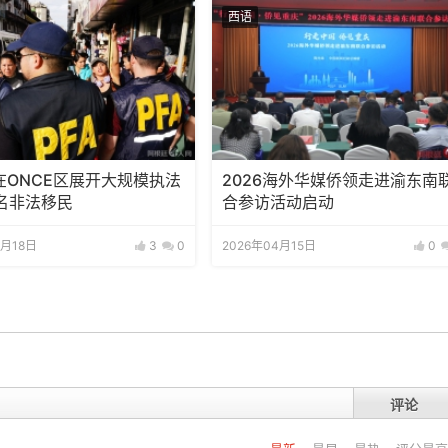
西语
在ONCE区展开大规模执法
2026海外华媒侨领走进渝东南
5名非法移民
合参访活动启动
4月18日
3
0
2026年04月15日
0
评论