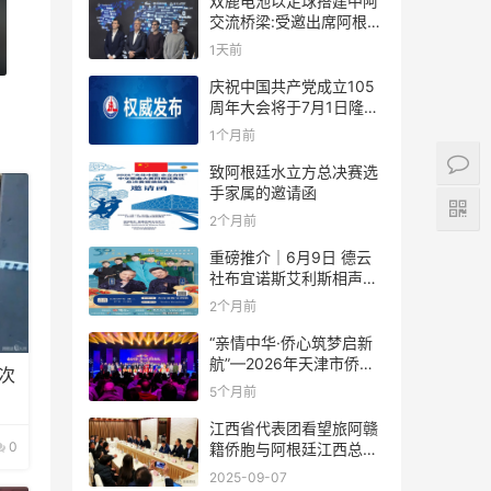
双鹿电池以足球搭建中阿
交流桥梁:受邀出席阿根廷
足协赞助商招待会！
1天前
庆祝中国共产党成立105
周年大会将于7月1日隆重
举行
1个月前
致阿根廷水立方总决赛选
手家属的邀请函
2个月前
重磅推介｜6月9日 德云
社布宜诺斯艾利斯相声专
场！国风曲艺邂逅南美风
2个月前
情，多元文化狂欢全城集
结！
“亲情中华·侨心筑梦启新
航”—2026年天津市侨界
次
新春联谊活动成功举办
5个月前
江西省代表团看望旅阿赣
0
籍侨胞与阿根廷江西总商
会座谈
2025-09-07