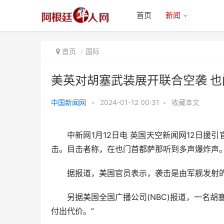
首页
新闻
首页
国际
美英对胡塞武装展开联合空袭 
中国新闻网
•
2024-01-12 00:31
•
收藏本文
美英对胡塞武装展开联合空袭 也
门首都传出多声爆炸
中新网1月12日电 英国天空新闻网12日援
击。目击者称，在也门首都萨那听到多声爆炸声
据报道，美国官员表示，袭击是由军舰发射的
另据美国全国广播公司(NBC)报道，一名胡
付出代价。”