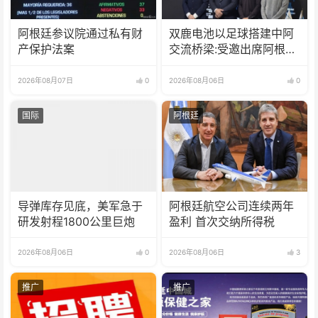
阿根廷参议院通过私有财
双鹿电池以足球搭建中阿
产保护法案
交流桥梁:受邀出席阿根廷
足协赞助商招待会！
2026年08月07日
0
2026年08月06日
0
国际
阿根廷
导弹库存见底，美军急于
阿根廷航空公司连续两年
研发射程1800公里巨炮
盈利 首次交纳所得税
2026年08月06日
0
2026年08月06日
3
推广
推广