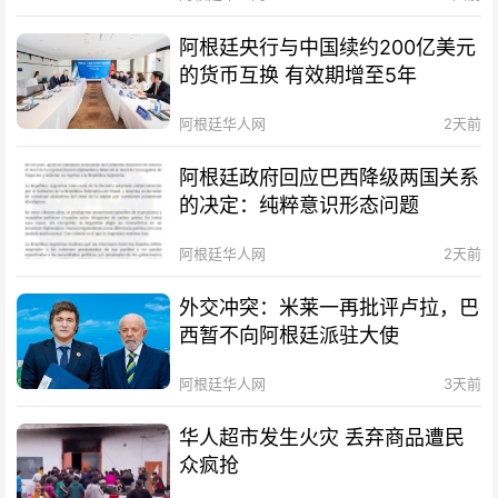
阿根廷央行与中国续约200亿美元
的货币互换 有效期增至5年
阿根廷华人网
2天前
阿根廷政府回应巴西降级两国关系
的决定：纯粹意识形态问题
阿根廷华人网
2天前
外交冲突：米莱一再批评卢拉，巴
西暂不向阿根廷派驻大使
阿根廷华人网
3天前
华人超市发生火灾 丢弃商品遭民
众疯抢