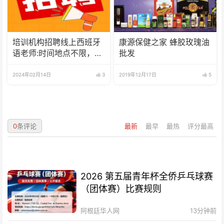
培训机构招聘线上西班牙
康源保健之家 蜂胶玫瑰油
语老师:时间地点不限，可
批发
兼职可全职
2024年02月14日
3
2019年12月17日
5
0
条评论
最新
最早
最热
评分最高
2026 第五届青年杯全侨乒乓球赛
（团体赛）比赛规则
阿根廷华人网
13分钟前