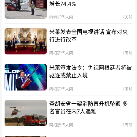
增长74.4%
阿根廷华人网
7天前
米莱发表全国电视讲话 宣布对央
行进行改革
阿根廷华人网
1周前
米莱签发法令：仇视阿根廷者将被
驱逐或禁止入境
阿根廷华人网
1周前
圣胡安省一架消防直升机坠毁 多
名官员在内7人遇难
阿根廷华人网
1周前