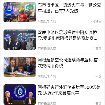
布市博卡区：货运火车与一辆公交
车相撞，已有7人受伤
阿根廷华人网
39分钟前
双鹿电池以足球搭建中阿交流桥
梁:受邀出席阿根廷足协赞助商招
待会！
阿根廷华人网
1天前
阿根廷航空公司连续两年盈利 首
次交纳所得税
阿根廷华人网
1天前
阿根廷央行外汇储备增至500亿美
元 达近7年来最高水平
阿根廷华人网
1天前