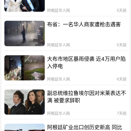
阿根廷华人网
5天前
布省：一名华人商家遭枪击遇害
阿根廷华人网
5天前
大布市地区暴雨侵袭 近4万用户陷
入停电
阿根廷华人网
6天前
副总统维拉鲁埃尔因对米莱表达不
满 被要求辞职
阿根廷华人网
7天前
阿根廷矿业出口创历史新高 同比