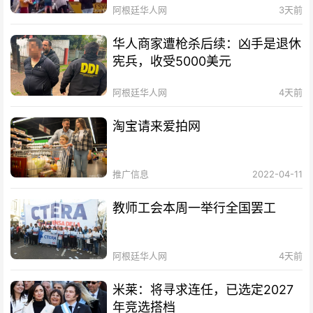
阿根廷华人网
3天前
华人商家遭枪杀后续：凶手是退休
宪兵，收受5000美元
阿根廷华人网
4天前
淘宝请来爱拍网
推广信息
2022-04-11
教师工会本周一举行全国罢工
阿根廷华人网
4天前
米莱：将寻求连任，已选定2027
年竞选搭档