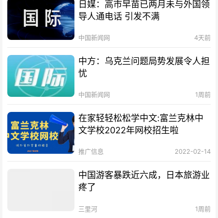
日媒：高市早苗已两月未与外国领
导人通电话 引发不满
中国新闻网
4天前
中方：乌克兰问题局势发展令人担
忧
中国新闻网
1周前
在家轻轻松松学中文:富兰克林中
文学校2022年网校招生啦
推广信息
2022-02-14
中国游客暴跌近六成，日本旅游业
疼了
三里河
1周前