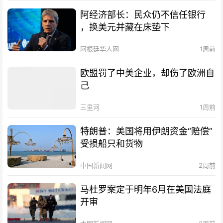
阿经济部长：民众仍不信任银行
，换美元并藏在床垫下
阿根廷华人网
1周前
欧盟罚了中美企业，却伤了欧洲自
己
三里河
1周前
特朗普：美国将用伊朗资金“赔偿”
受损船只和货物
中国新闻网
2周前
马杜罗案定于明年6月在美国法庭
开审