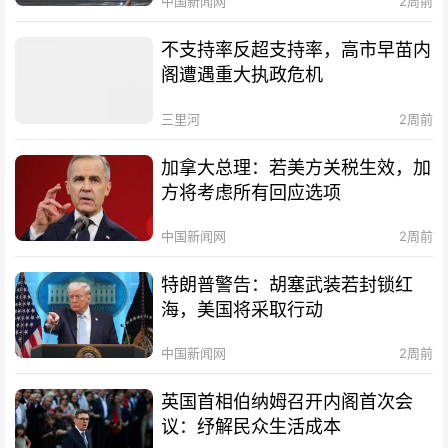
中国新闻网
2周前
不支持率反超支持率，高市早苗内
阁遭遇重大执政危机
三里河
2周前
加拿大总理：若美方关税生效，加
方将考虑所有回应选项
中国新闻网
2周前
特朗普警告：胡塞武装若封锁红
海，美国将采取行动
中国新闻网
2周前
英国首相伯纳姆召开内阁首次会
议：纾解民众生活成本