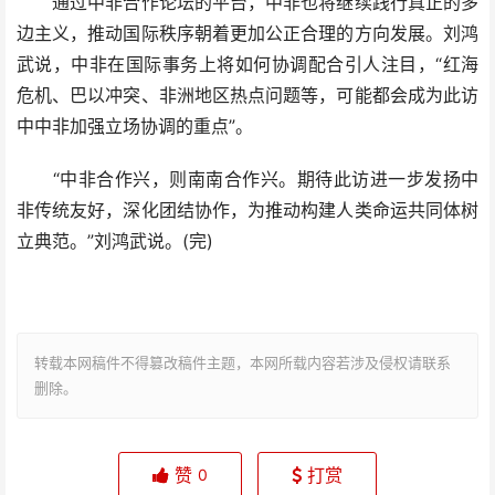
通过中非合作论坛的平台，中非也将继续践行真正的多
边主义，推动国际秩序朝着更加公正合理的方向发展。刘鸿
武说，中非在国际事务上将如何协调配合引人注目，“红海
危机、巴以冲突、非洲地区热点问题等，可能都会成为此访
中中非加强立场协调的重点”。
“中非合作兴，则南南合作兴。期待此访进一步发扬中
非传统友好，深化团结协作，为推动构建人类命运共同体树
立典范。”刘鸿武说。(完)
转载本网稿件不得篡改稿件主题，本网所载内容若涉及侵权请联系
删除。
赞
打赏
0