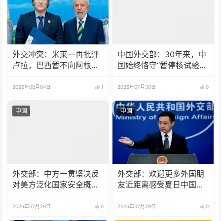
外交冲突：米莱一再批评
中国外交部：30年来，中
卢拉，巴西暂不向阿根廷
国始终恪守“暂停核试验”
派驻大使
承诺
2026年08月04日
1
2026年07月30日
0
中国
中国
外交部：中方一贯坚决反
外交部：欢迎更多外国朋
对美方泛化国家安全概念
友近距离感受夏日中国的
打压中国企业
火热魅力
2026年07月29日
0
2026年07月29日
0