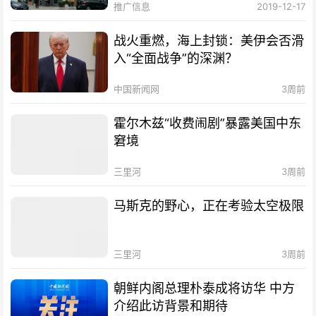
推广信息
2019-12-17
战火重燃，海上封锁：美伊会否滑
入“全面战争”的深渊？
中国新闻网
3周前
霍尔木兹“收费闹剧”暴露美国中东
窘境
三里河
3周前
马斯克的野心，正在考验太空极限
三里河
3周前
朝鲜内阁总理朴泰成将访华 中方
介绍此访背景和期待