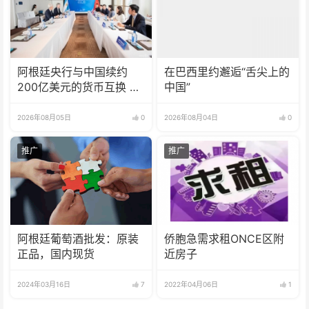
阿根廷央行与中国续约
在巴西里约邂逅“舌尖上的
200亿美元的货币互换 有
中国”
效期增至5年
2026年08月05日
0
2026年08月04日
0
推广
推广
阿根廷葡萄酒批发：原装
侨胞急需求租ONCE区附
正品，国内现货
近房子
2024年03月16日
7
2022年04月06日
1