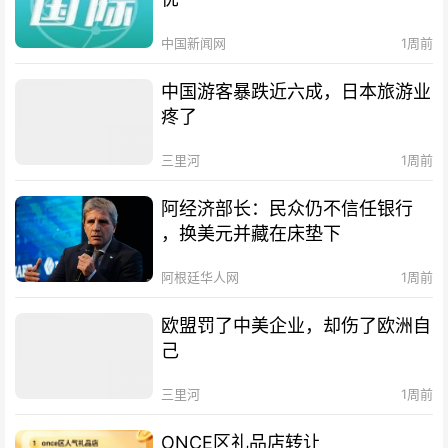
中国新闻网
1周前
中国游客暴跌近六成，日本旅游业
疼了
三里河
1周前
阿经济部长：民众仍不信任银行
，换美元并藏在床垫下
阿根廷华人网
1周前
欧盟罚了中美企业，却伤了欧洲自
己
三里河
1周前
ONCE区礼品店转让