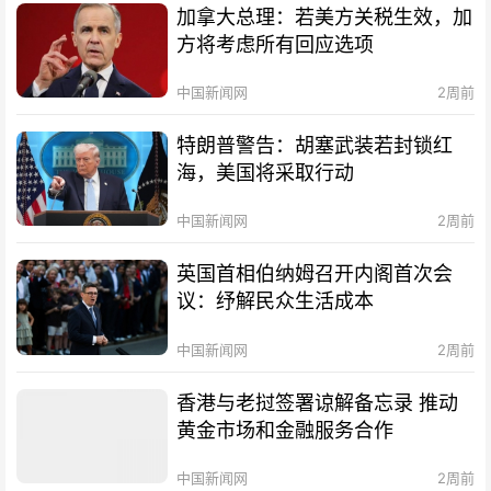
加拿大总理：若美方关税生效，加
方将考虑所有回应选项
中国新闻网
2周前
特朗普警告：胡塞武装若封锁红
海，美国将采取行动
中国新闻网
2周前
英国首相伯纳姆召开内阁首次会
议：纾解民众生活成本
中国新闻网
2周前
香港与老挝签署谅解备忘录 推动
黄金市场和金融服务合作
中国新闻网
2周前