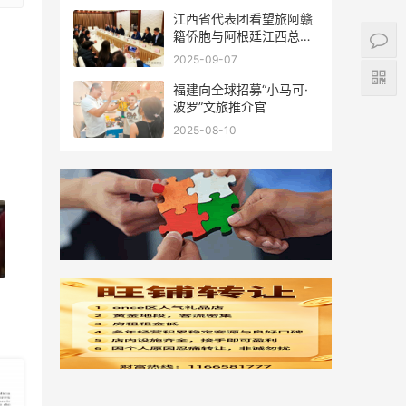
江西省代表团看望旅阿赣
籍侨胞与阿根廷江西总商
会座谈
2025-09-07
福建向全球招募“小马可·
波罗”文旅推介官
2025-08-10