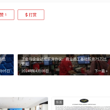
赞
打赏
1
新低
工会与企业达成薪资协议：商业员工基础薪资75万比
索起
4月05日
2024年04月06日
下一篇 »
乐活