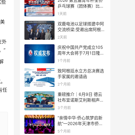
2026 第五届青年杯全侨
这些
乒乓球赛（团体赛）比赛
规则
1天前
同美
双鹿电池以足球搭建中阿
交流桥梁:受邀出席阿根廷
足协赞助商招待会！
2天前
在外
庆祝中国共产党成立105
。”
周年大会将于7月1日隆重
举行
1个月前
解
致阿根廷水立方总决赛选
手家属的邀请函
致。
2个月前
有任
重磅推介｜6月9日 德云
社布宜诺斯艾利斯相声专
场！国风曲艺邂逅南美风
3个月前
情，多元文化狂欢全城集
结！
“亲情中华·侨心筑梦启新
航”—2026年天津市侨界
新春联谊活动成功举办
5个月前