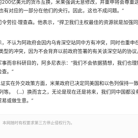
200亿美元的货币互换，米莱强调无意修改，并重申将会尊重
也有对应的一部分在他们的央行。因此，这也不成问题。”
令劳拉·理查森。他表示，“捍卫我们主权最佳的资源就是加强
示，不认为阿政府会因内乌肯深空站同中方有冲突，同时也重申
类型的冲突，因为不会背弃以前政府签署的有关该深空站的协议
军事而非科研目的，阿多尼表示：“我们不会依据猜想，我们也理
查。”
也证实在外交政策方面，米莱政府已决定同美国和以色列保持一
列等。（...）换而言之，无论是现在还是将来，我们同中国都没
易或做生意。”
。本网随时有权要求第三方停止侵权行为。