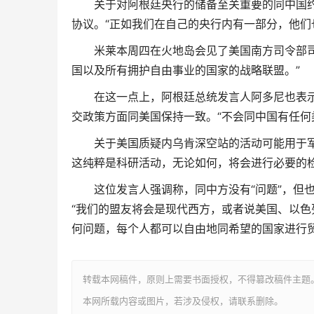
关于对阿根廷央行的储备至关重要的同中国约
协议。“正如我们在自己的央行内有一部分，他们
米莱本周四在火地岛会见了美国南方司令部司
国以及所有拥护自由事业的国家的战略联盟。”
在这一点上，阿根廷总统发言人阿多尼也表
交政策方面同美国保持一致。“不会同中国有任何
关于美国质疑内乌肯深空站的活动可能用于
这纯粹是科研活动，无论如何，将会进行必要的检
这位发言人强调称，同中方没有“问题”，但
“我们的盟友将会是现代西方，或者说美国、以色
何问题，每个人都可以自由地同希望的国家进行贸
转载本网稿件，原则上需要书面授权，不得篡改稿件主题
本网所载内容或图片，若涉及侵权，请联系删除。