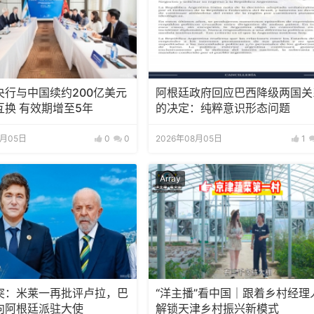
央行与中国续约200亿美元
阿根廷政府回应巴西降级两国关
互换 有效期增至5年
的决定：纯粹意识形态问题
8月05日
0
0
2026年08月05日
1
Array
突：米莱一再批评卢拉，巴
“洋主播”看中国｜跟着乡村经理
向阿根廷派驻大使
解锁天津乡村振兴新模式