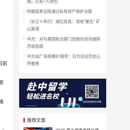
撞，已有7人受伤
阿根廷参议院通过私有财产保护法案
（长江十年行）湖北宜昌：湿地“重生” 矿
山复绿
中方：对与美国执法部门加强对话沟通持
开放态度
中方谈广岛核爆81周年：日方应对历史心
日前
怀敬畏
那
情
推荐文章