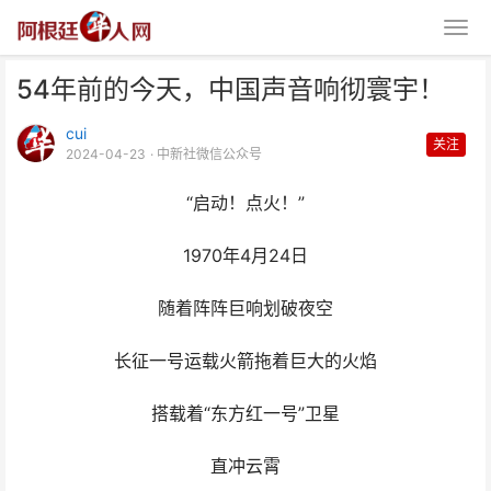
54年前的今天，中国声音响彻寰宇！
cui
关注
2024-04-23
· 中新社微信公众号
“启动！点火！”
54年前的今天，中国声音响彻寰
1970年4月24日
宇！
随着阵阵巨响划破夜空
长征一号运载火箭拖着巨大的火焰
搭载着“东方红一号”卫星
直冲云霄