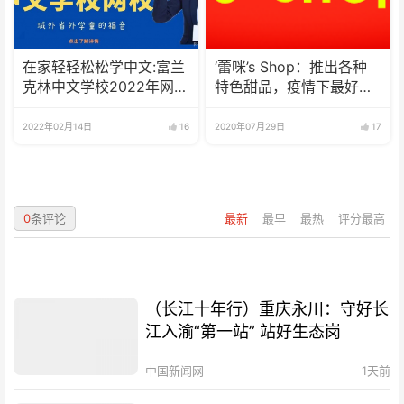
在家轻轻松松学中文:富兰
‘蕾咪’s Shop：推出各种
克林中文学校2022年网校
特色甜品，疫情下最好的
招生啦
选择
2022年02月14日
16
2020年07月29日
17
0
条评论
最新
最早
最热
评分最高
（长江十年行）重庆永川：守好长
江入渝“第一站” 站好生态岗
中国新闻网
1天前