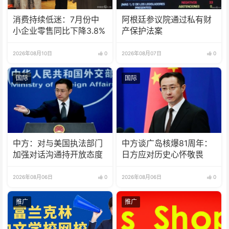
消费持续低迷：7月份中
阿根廷参议院通过私有财
小企业零售同比下降3.8%
产保护法案
2026年08月10日
0
2026年08月07日
0
国际
国际
中方：对与美国执法部门
中方谈广岛核爆81周年：
加强对话沟通持开放态度
日方应对历史心怀敬畏
2026年08月06日
0
2026年08月06日
0
推广
推广