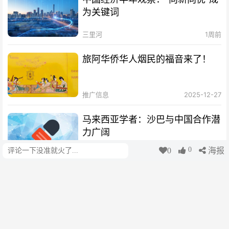
为关键词
三里河
1周前
旅阿华侨华人烟民的福音来了！
推广信息
2025-12-27
马来西亚学者：沙巴与中国合作潜
力广阔
0
0
海报
评论
中国新闻网
1周前
合肥靠长期主义走出逆袭之路
三里河
1周前