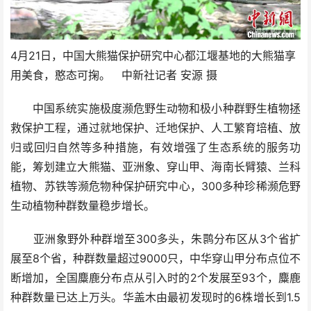
4月21日，中国大熊猫保护研究中心都江堰基地的大熊猫享
用美食，憨态可掬。 中新社记者 安源 摄
中国系统实施极度濒危野生动物和极小种群野生植物拯
救保护工程，通过就地保护、迁地保护、人工繁育培植、放
归或回归自然等多种措施，有效增强了生态系统的服务功
能，筹划建立大熊猫、亚洲象、穿山甲、海南长臂猿、兰科
植物、苏铁等濒危物种保护研究中心，300多种珍稀濒危野
生动植物种群数量稳步增长。
亚洲象野外种群增至300多头，朱鹮分布区从3个省扩
展至8个省，种群数量超过9000只，中华穿山甲分布点位不
断增加，全国麋鹿分布点从引入时的2个发展至93个，麋鹿
种群数量已达上万头。华盖木由最初发现时的6株增长到1.5