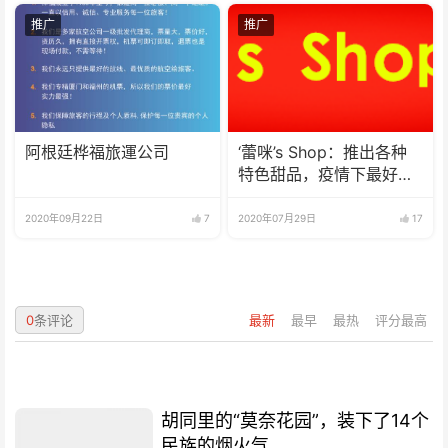
推广
推广
阿根廷桦福旅運公司
‘蕾咪’s Shop：推出各种
特色甜品，疫情下最好的
选择
2020年09月22日
7
2020年07月29日
17
0
条评论
最新
最早
最热
评分最高
胡同里的“莫奈花园”，装下了14个
民族的烟火气