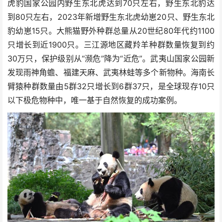
虎豹国家公园内野生东北虎达到70只左右，野生东北豹达
到80只左右，2023年新增野生东北虎幼崽20只、野生东北
豹幼崽15只。大熊猫野外种群总量从20世纪80年代约1100
只增长到近1900只。三江源地区藏羚羊种群数量恢复到约
30万只，保护级别从“濒危”降为“近危”。武夷山国家公园新
发现雨神角蟾、福建天麻、武夷林蛙等多个新物种。海南长
臂猿种群数量由5群32只增长到6群37只，是全球现存10只
以下极危物种中，唯一基于自然恢复的成功案例。