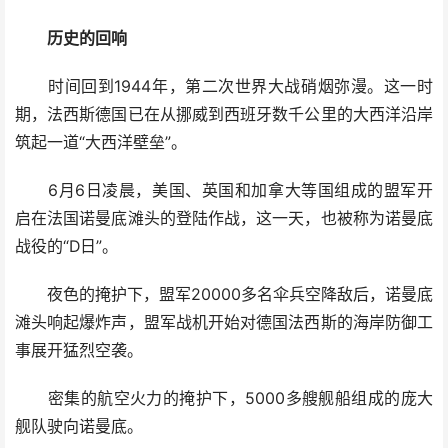
历史的回响
时间回到1944年，第二次世界大战硝烟弥漫。这一时
期，法西斯德国已在从挪威到西班牙数千公里的大西洋沿岸
筑起一道“大西洋壁垒”。
6月6日凌晨，美国、英国和加拿大等国组成的盟军开
启在法国诺曼底滩头的登陆作战，这一天，也被称为诺曼底
战役的“D日”。
夜色的掩护下，盟军20000多名伞兵空降敌后，诺曼底
滩头响起爆炸声，盟军战机开始对德国法西斯的海岸防御工
事展开猛烈空袭。
密集的航空火力的掩护下，5000多艘舰船组成的庞大
舰队驶向诺曼底。