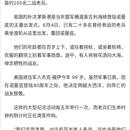
是约200名二战老兵。
英国的朴次茅斯港是当年盟军横渡英吉利海峡登陆诺曼
底的主要出发点。6月4日，已有二十多名曾经参战的老兵
乘坐渡轮从这里出发，重回诺曼底。
他们的年龄都在百岁上下，或拄着拐杖，或坐着轮椅，
衣服的翻领上别着军事勋章。途中，有人将鲜花洒向大海，
悼念牺牲的战友。
美国退伍军人杰克·福伊今年 99 岁。虽然年事已高，但
在诺曼底登陆80周年之际，他决定跨越大西洋，向阵亡的
战友致敬。
这样的大型纪念活动每五年举行一次，而老兵们生命时
钟的倒计时正在滴答作响。
“我们非常清楚，对这些百岁老人来说，这也许是他们