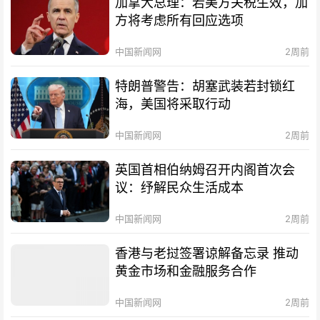
加拿大总理：若美方关税生效，加
方将考虑所有回应选项
中国新闻网
2周前
特朗普警告：胡塞武装若封锁红
海，美国将采取行动
中国新闻网
2周前
英国首相伯纳姆召开内阁首次会
议：纾解民众生活成本
中国新闻网
2周前
香港与老挝签署谅解备忘录 推动
黄金市场和金融服务合作
中国新闻网
2周前