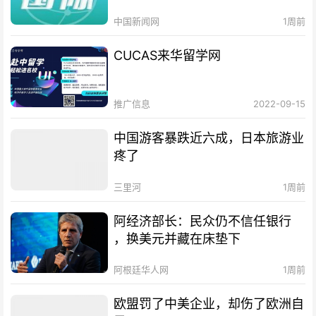
中国新闻网
1周前
CUCAS来华留学网
推广信息
2022-09-15
中国游客暴跌近六成，日本旅游业
疼了
三里河
1周前
阿经济部长：民众仍不信任银行
，换美元并藏在床垫下
阿根廷华人网
1周前
欧盟罚了中美企业，却伤了欧洲自