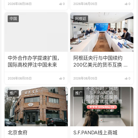
2026年08月06日
0
2026年08月05日
0
中国
阿根廷
中外合作办学提速扩围，
阿根廷央行与中国续约
国际高校押注中国未来
200亿美元的货币互换 有
效期增至5年
2026年08月05日
0
2026年08月05日
0
推广
推广
北京食府
S.F.PANDA线上商城