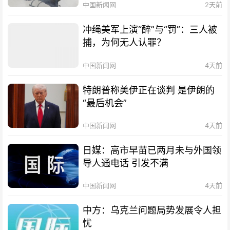
中国新闻网
2天前
冲绳美军上演“醉”与“罚”：三人被
捕，为何无人认罪？
中国新闻网
4天前
特朗普称美伊正在谈判 是伊朗的
“最后机会”
中国新闻网
4天前
日媒：高市早苗已两月未与外国领
导人通电话 引发不满
中国新闻网
4天前
中方：乌克兰问题局势发展令人担
忧