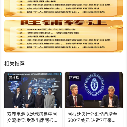
相关推荐
阿根廷
阿根廷
双鹿电池以足球搭建中阿
阿根廷央行外汇储备增至
交流桥梁:受邀出席阿根廷
500亿美元 达近7年来最
足协赞助商招待会！
高水平