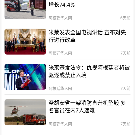
增长74.4%
阿根廷华人网
6天前
米莱发表全国电视讲话 宣布对央
行进行改革
阿根廷华人网
7天前
米莱签发法令：仇视阿根廷者将被
驱逐或禁止入境
阿根廷华人网
7天前
圣胡安省一架消防直升机坠毁 多
名官员在内7人遇难
阿根廷华人网
7天前