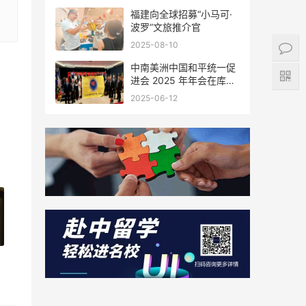
福建向全球招募“小马可·
波罗”文旅推介官
2025-08-10
中南美洲中国和平统一促
进会 2025 年年会在库拉
索圆满举行，共绘反“独”
2025-06-12
促统宏伟蓝图