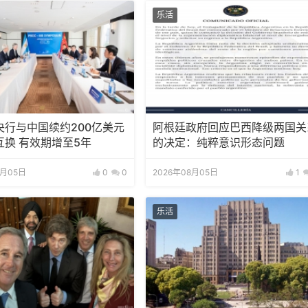
乐活
央行与中国续约200亿美元
阿根廷政府回应巴西降级两国关
互换 有效期增至5年
的决定：纯粹意识形态问题
8月05日
0
0
2026年08月05日
1
乐活