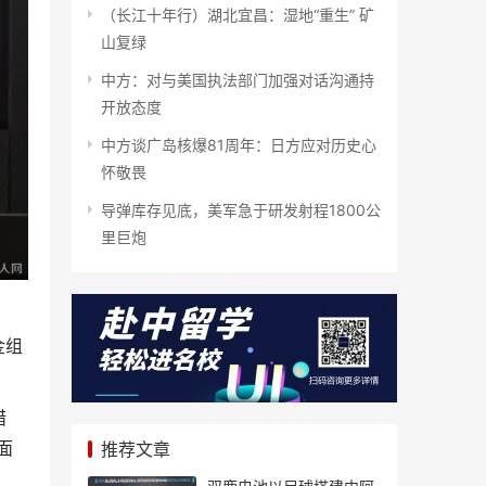
（长江十年行）湖北宜昌：湿地“重生” 矿
山复绿
中方：对与美国执法部门加强对话沟通持
开放态度
中方谈广岛核爆81周年：日方应对历史心
怀敬畏
导弹库存见底，美军急于研发射程1800公
里巨炮
金组
措
面
推荐文章