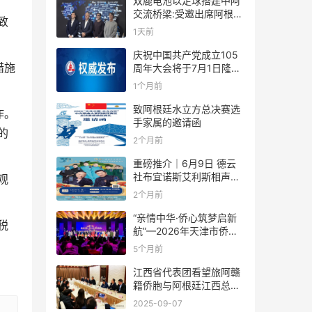
双鹿电池以足球搭建中阿
交流桥梁:受邀出席阿根廷
致
足协赞助商招待会！
1天前
庆祝中国共产党成立105
措施
周年大会将于7月1日隆重
举行
1个月前
致阿根廷水立方总决赛选
作。
手家属的邀请函
的
2个月前
重磅推介｜6月9日 德云
社布宜诺斯艾利斯相声专
观
场！国风曲艺邂逅南美风
2个月前
情，多元文化狂欢全城集
结！
“亲情中华·侨心筑梦启新
税
航”—2026年天津市侨界
新春联谊活动成功举办
5个月前
江西省代表团看望旅阿赣
籍侨胞与阿根廷江西总商
会座谈
2025-09-07