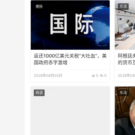
便民
乐活
返还1000亿美元关税“大吐血”，美
阿根廷
国政府赤字激增
的货币
2026年08月05日
0
0
2026年0
西语
乐活