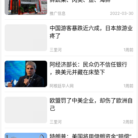
推广信息
2022-03-30
中国游客暴跌近六成，日本旅游业
疼了
三里河
1周前
阿经济部长：民众仍不信任银行
，换美元并藏在床垫下
阿根廷华人网
1周前
欧盟罚了中美企业，却伤了欧洲自
己
三里河
2周前
特朗普：美国将用伊朗资金“赔偿”