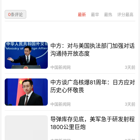
0
条评论
最新
最早
最热
评分最高
中方：对与美国执法部门加强对话
沟通持开放态度
中国新闻网
3天前
中方谈广岛核爆81周年：日方应对
历史心怀敬畏
中国新闻网
3天前
导弹库存见底，美军急于研发射程
1800公里巨炮