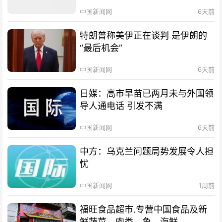
中国新闻网
6天前
特朗普称美伊正在谈判 是伊朗的
“最后机会”
中国新闻网
6天前
日媒：高市早苗已两月未与外国领
导人通电话 引发不满
中国新闻网
6天前
中方：乌克兰问题局势发展令人担
忧
中国新闻网
1周前
福旺食品超市.专营中国食品及新
鲜蔬菜、肉类、鱼、海鲜