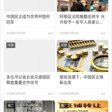
中国民企成为世界杯隐形
阿根廷法院推翻总统令 允
冠军
许授予一名华人商家公民
身份
2026年07月16日
0
2026年07月01日
0
中国
中国
多位书记省长会见谢国民
接班浪潮下，中国民企焕
释放重要合作信号
新出发
2026年06月09日
0
2026年04月06日
0
推广
推广