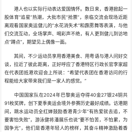
港人也以实际行动表达爱国情怀。数日来，香港掀起一
股体育“追星”热潮，大批市民“抢票”，亲临交流会现场近距
离观看国家奥运健儿的“水花消失术”和霹雳舞等表演，与他
们交流互动，全场掌声、喝彩声不绝，有人更到健儿到访地
点“蹲点”，期望见上偶像一面。
其间，不少运动员享用香港美食、用粤语与港人问好交
谈，拉近了彼此距离，正好呼应了香港特区行政长官李家超
在代表团抵港欢迎会上所说：“希望代表团在香港访问的行
程能给大家带来我们是一家人的感觉。”
中国国家队在2024年巴黎奥运夺得40金27银24铜共
91枚奖牌，创下夏季奥运会境外参赛历史最好成绩。访港期
间，跳水运动员全红婵鼓励香港青少年“有热爱就去追，不
要害怕失败”，游泳健将潘展乐也说“要不怕苦，不怕累，为
国争光”，他们是香港年轻人的榜样，其奋斗精神激励着香