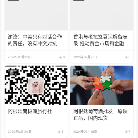
谢锋：中美只有对话合作
香港与老挝签署谅解备忘
的责任，没有冲突对抗的
录 推动黄金市场和金融服
理由
务合作
2026年07月29日
0
2026年07月20日
0
推广
推广
阿根廷南极洲旅行社
阿根廷葡萄酒批发：原装
正品，国内现货
2020年03月04日
31
2024年03月16日
7