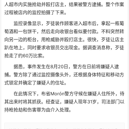
人超市内实施抢劫并殴打店主，结果被警方逮捕。整个作案
过程被店内的监控拍摄了下来。
监控录像显示，歹徒装作顾客进入超市后，拿起一瓶葡
萄酒和一包饼干，然后走向收银台看似要付款。不料突然转
向另一边的柜台，用枪威胁并殴打店主。很快，歹徒让店主
趴在地上，同时要求收银员交出现金。据调查消息称，歹徒
抢走了约60万比索。
据悉，事件发生在8月20日，警方在日前将嫌疑人逮
捕。警方除了通过监控摄像头外，还根据身体特征和移动方
式锁定并确定了嫌疑人的住址。
在此情况下，布省Morón警方守候在嫌疑人住所外，待
其出来时将其抓获。经查证，嫌疑人现年31岁，司法部门以
持枪抢劫和伤害罪为由介入处理。