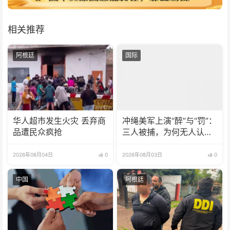
相关推荐
阿根廷
国际
华人超市发生火灾 丢弃商
冲绳美军上演“醉”与“罚”：
品遭民众疯抢
三人被捕，为何无人认
罪？
2026年08月04日
0
2026年08月03日
0
中国
阿根廷