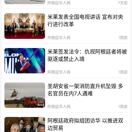
阿根廷华人网
7天前
米莱发表全国电视讲话 宣布对央
行进行改革
阿根廷华人网
1周前
米莱签发法令：仇视阿根廷者将被
驱逐或禁止入境
阿根廷华人网
1周前
圣胡安省一架消防直升机坠毁 多
名官员在内7人遇难
阿根廷华人网
1周前
阿根廷政府拟组团访华 以推进双
边贸易