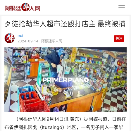
歹徒抢劫华人超市还殴打店主 最终被捕
cui
关注
2024-09-14
· 阿根廷华人网
歹徒抢劫华人超市还殴打店主 最
终被捕
（阿根廷华人网9月14日讯 黄东）据阿媒报道，日前在
布省伊图扎因戈（Ituzaingó）地区，一名男子闯入一家华