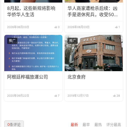
8月起，这些新规将影响
华人商家遭枪杀后续：凶
华侨华人生活
手是退休宪兵，收受5000
美元
2026年08月03日
0
2026年08月03日
1
推广
推广
阿根廷桦福旅運公司
北京食府
2020年09月22日
7
2019年12月17日
28
0
条评论
最新
最早
最热
评分最高