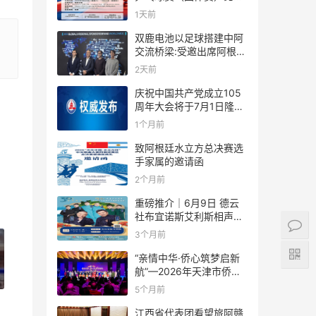
规则
1天前
双鹿电池以足球搭建中阿
交流桥梁:受邀出席阿根廷
足协赞助商招待会！
2天前
庆祝中国共产党成立105
周年大会将于7月1日隆重
举行
1个月前
致阿根廷水立方总决赛选
手家属的邀请函
2个月前
重磅推介｜6月9日 德云
社布宜诺斯艾利斯相声专
场！国风曲艺邂逅南美风
3个月前
情，多元文化狂欢全城集
结！
“亲情中华·侨心筑梦启新
航”—2026年天津市侨界
新春联谊活动成功举办
5个月前
江西省代表团看望旅阿赣