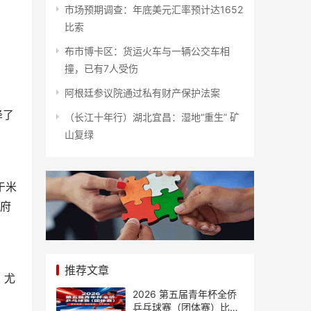
市场预期调查：年底美元汇率预计达1652
比索
布市博卡区：货运火车与一辆公交车相
撞，已有7人受伤
阿根廷参议院通过私有财产保护法案
降了
（长江十年行）湖北宜昌：湿地“重生” 矿
山复绿
于米
政府
推荐文章
，尤
2026 第五届青年杯全侨
乒乓球赛（团体赛）比赛