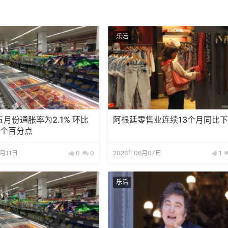
乐活
月份通胀率为2.1% 环比
阿根廷零售业连续13个月同比
5个百分点
6月11日
0
0
2026年06月07日
1
乐活