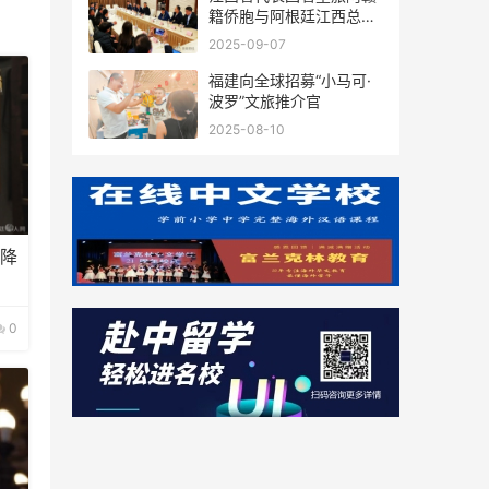
籍侨胞与阿根廷江西总商
会座谈
2025-09-07
福建向全球招募“小马可·
波罗”文旅推介官
2025-08-10
下降
0