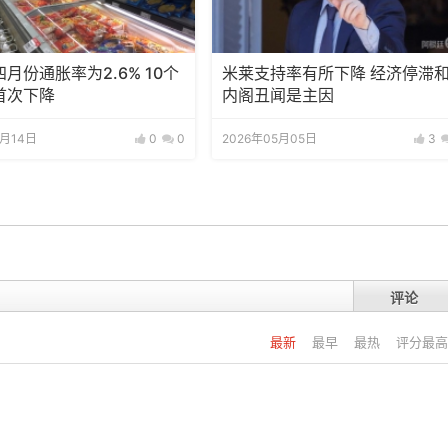
月份通胀率为2.6% 10个
米莱支持率有所下降 经济停滞
首次下降
内阁丑闻是主因
5月14日
0
0
2026年05月05日
3
评论
最新
最早
最热
评分最高