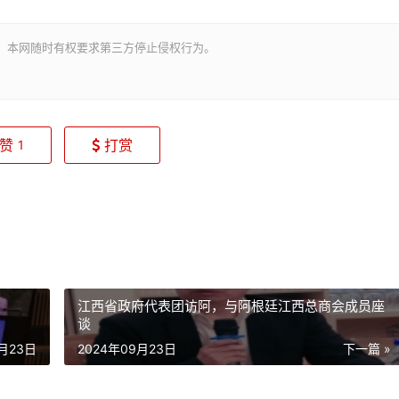
。本网随时有权要求第三方停止侵权行为。
赞
打赏
1
江西省政府代表团访阿，与阿根廷江西总商会成员座
谈
9月23日
2024年09月23日
下一篇 »