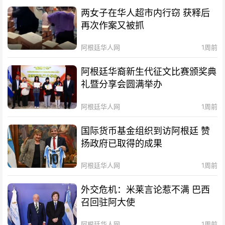
两女子在华人超市内行窃 获释后
再次作案又被抓
阿根廷华人网
1周前
阿根廷华裔新生代征文比赛颁奖典
礼暨分享会圆满举办
阿根廷华人网
1周前
国际货币基金组织到访阿根廷 赞
扬政府已取得的成果
阿根廷华人网
1周前
外交危机：米莱言论惹不满 巴西
召回驻阿大使
阿根廷华人网
1周前