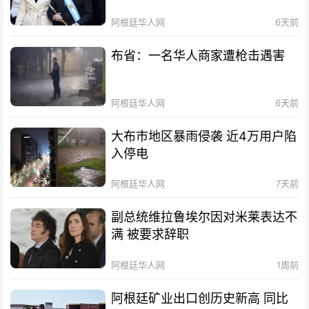
阿根廷华人网
6天前
布省：一名华人商家遭枪击遇害
阿根廷华人网
6天前
大布市地区暴雨侵袭 近4万用户陷
入停电
阿根廷华人网
7天前
副总统维拉鲁埃尔因对米莱表达不
满 被要求辞职
阿根廷华人网
1周前
阿根廷矿业出口创历史新高 同比