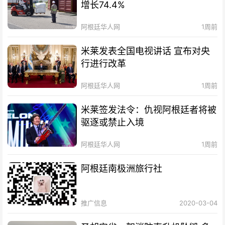
增长74.4%
阿根廷华人网
1周前
米莱发表全国电视讲话 宣布对央
行进行改革
阿根廷华人网
1周前
米莱签发法令：仇视阿根廷者将被
驱逐或禁止入境
阿根廷华人网
1周前
阿根廷南极洲旅行社
推广信息
2020-03-04