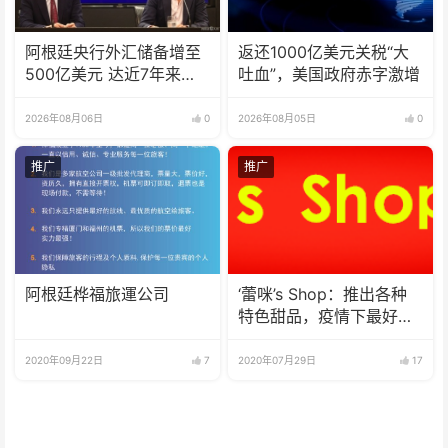
阿根廷央行外汇储备增至
返还1000亿美元关税“大
500亿美元 达近7年来最
吐血”，美国政府赤字激增
高水平
2026年08月06日
0
2026年08月05日
0
推广
推广
阿根廷桦福旅運公司
‘蕾咪’s Shop：推出各种
特色甜品，疫情下最好的
选择
2020年09月22日
7
2020年07月29日
17