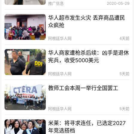
推广信息
2020-05-29
华人超市发生火灾 丢弃商品遭民
众疯抢
阿根廷华人网
4天前
华人商家遭枪杀后续：凶手是退休
宪兵，收受5000美元
阿根廷华人网
5天前
教师工会本周一举行全国罢工
阿根廷华人网
5天前
米莱：将寻求连任，已选定2027
年竞选搭档