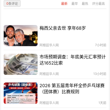
0
条评论
最新
最早
最热
评分最高
梅西父亲去世 享年68岁
阿根廷华人网
7小时前
市场预期调查：年底美元汇率预计
达1652比索
阿根廷华人网
13小时前
2026 第五届青年杯全侨乒乓球赛
（团体赛）比赛规则
阿根廷华人网
1天前