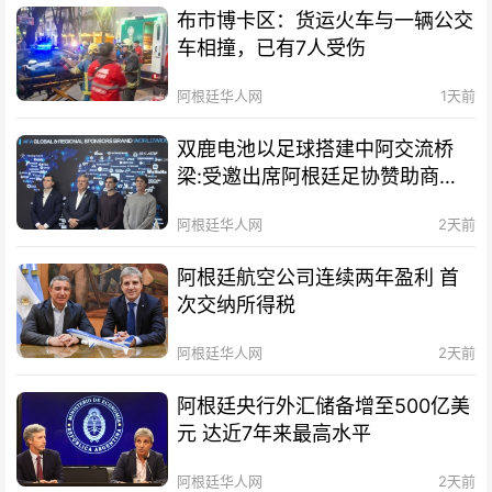
布市博卡区：货运火车与一辆公交
车相撞，已有7人受伤
阿根廷华人网
1天前
双鹿电池以足球搭建中阿交流桥
梁:受邀出席阿根廷足协赞助商招
待会！
阿根廷华人网
2天前
阿根廷航空公司连续两年盈利 首
次交纳所得税
阿根廷华人网
2天前
阿根廷央行外汇储备增至500亿美
元 达近7年来最高水平
阿根廷华人网
2天前