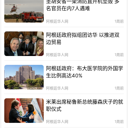
圣胡安省一架消防直升机坠毁 多
名官员在内7人遇难
阿根廷华人网
1周前
阿根廷政府拟组团访华 以推进双
边贸易
阿根廷华人网
1周前
阿根廷政府：布大医学院的外国学
生比例高达40%
阿根廷华人网
1周前
米莱出席秘鲁新总统藤森庆子的就
职仪式
阿根廷华人网
1周前