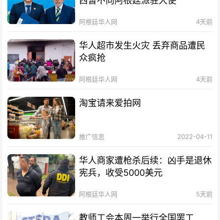
西暂不向阿根廷派驻大使
阿根廷华人网
4天前
华人超市发生火灾 丢弃商品遭民
众疯抢
阿根廷华人网
4天前
淘宝请来爱拍网
推广信息
2022-04-11
华人商家遭枪杀后续：凶手是退休
宪兵，收受5000美元
阿根廷华人网
5天前
教师工会本周一举行全国罢工