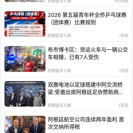
阿根廷华人网
4小时前
2026 第五届青年杯全侨乒乓球赛
（团体赛）比赛规则
阿根廷华人网
1天前
布市博卡区：货运火车与一辆公交
车相撞，已有7人受伤
阿根廷华人网
1天前
双鹿电池以足球搭建中阿交流桥
梁:受邀出席阿根廷足协赞助商招
待会！
阿根廷华人网
2天前
阿根廷航空公司连续两年盈利 首
次交纳所得税