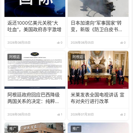
返还1000亿美元关税“大
日本加速向“军事国家”转
吐血”，美国政府赤字激增
变，新版《防卫白皮书》
释放危险信号
2026年08月05日
0
2026年08月05日
0
阿根廷
阿根廷
阿根廷政府回应巴西降级
米莱发表全国电视讲话 宣
两国关系的决定：纯粹意
布对央行进行改革
识形态问题
2026年08月05日
1
2026年07月30日
2
推广
推广