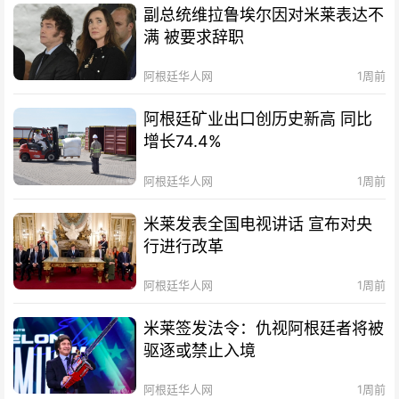
副总统维拉鲁埃尔因对米莱表达不
满 被要求辞职
阿根廷华人网
1周前
阿根廷矿业出口创历史新高 同比
增长74.4%
阿根廷华人网
1周前
米莱发表全国电视讲话 宣布对央
行进行改革
阿根廷华人网
1周前
米莱签发法令：仇视阿根廷者将被
驱逐或禁止入境
阿根廷华人网
1周前