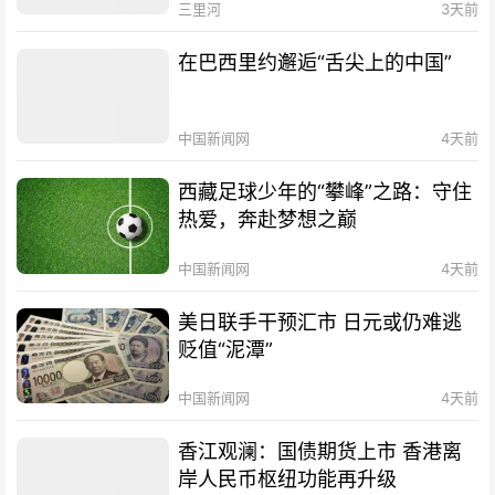
三里河
3天前
在巴西里约邂逅“舌尖上的中国”
中国新闻网
4天前
西藏足球少年的“攀峰”之路：守住
热爱，奔赴梦想之巅
中国新闻网
4天前
美日联手干预汇市 日元或仍难逃
贬值“泥潭”
中国新闻网
4天前
香江观澜：国债期货上市 香港离
岸人民币枢纽功能再升级