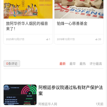
旅阿华侨华人烟民的福音
铂烽一心慈善基金
来了！
2025年12月27日
1
2019年12月17日
20
0
条评论
最新
最早
最热
评分最高
阿根廷参议院通过私有财产保护法
案
阿根廷华人网
1天前