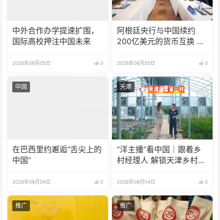
中外合作办学提速扩围，
阿根廷央行与中国续约
国际高校押注中国未来
200亿美元的货币互换 有
效期增至5年
2026年08月05日
0
2026年08月05日
0
中国
天津
在巴西里约邂逅“舌尖上的
“洋主播”看中国｜跟着乡
中国”
村经理人 解锁天津乡村振
兴新模式
2026年08月04日
0
2026年08月04日
0
推广
推广